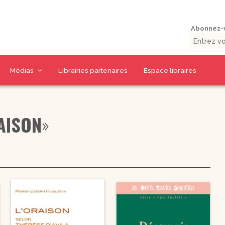
Abonnez-v
Médias
Librairies partenaires
Espace libraires
Vidéos d’auteurs
Collections livres
Thématiques CD
AISON
»
La presse en parle
9 jours pour / 9 jours
CD Prière et Parole
uérison
avec…
de Dieu
umaine
Outils missionnaires
CD Spiritualité
Petits traités
CD Eglise et
spirituels –
Sacrements
Spiritualité – Série I
CD Charismes et vie
 la Bible
Petits traités
dans l’esprit
spirituels –
uelles
Renouveau et
CD Marie
charismes- Série II
CD Saints et amis de
Petits traités
Dieu