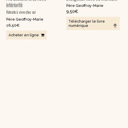
intériorité
Père Geoffroy-Marie
9,50
€
Retraite à vivre chez soi
Père Geoffroy-Marie
Télécharger le livre
16,50
€
numérique
Acheter en ligne