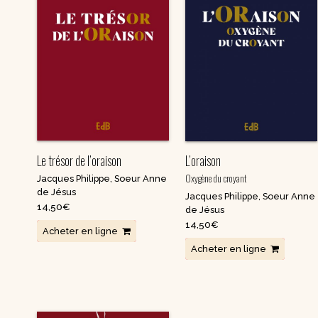
Nouvelles
Saints et amis de Dieu
Spiritualité
Témoignages
Théologie
Vie communautaire et
Vie dans l’Espr
vie consacrée
Ecologie
Vierge Marie
Le trésor de l’oraison
L’oraison
Oxygène du croyant
Jacques Philippe
,
Soeur Anne
de Jésus
Jacques Philippe
,
Soeur Anne
14,50
€
de Jésus
14,50
€
Acheter en ligne
Acheter en ligne