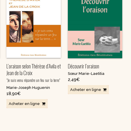
spirituels – Bonheur
chrétien – Série III
CD Croissance
humaine
Pneumathèque
CD Couples, familles,
Theologia
célibat
it
Aux Quatre Vents
CD Témoignages
CD Mission et
évangélisation
CD Judaïsme
L’oraison selon Thérèse d’Avila et
Découvrir l’oraison
Jean de la Croix
Sœur Marie-Laetitia
2,49
€
"Je suis venu répandre un feu sur la terre"
Marie-Joseph Huguenin
Acheter en ligne
18,90
€
Acheter en ligne