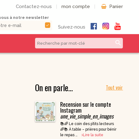
Contactez-nous
|
mon compte
|
Panier
ous à notre newsletter
check
Suivez-nous
search
CD & DVD | Béatitudes
Autres formats
Productions
Livres numériques
Musique et Chants /
On en parle…
Livres audio
Béatitudes Musique
Tout voir
Partitions de
CD pour prier
musique
Recension sur le compte
CD Histoire de
Vie pratique
France
Instagram
une_vie_simple_en_images
CD Petites
Conférences
📚🌈 Le coin des p’tits lecteurs
Spirituelles
🌈📚 À table – prières pour bénir
CD Parcours
le repas …
Lire la suite
Spirituels