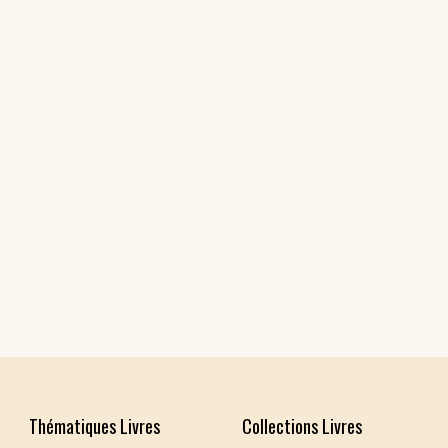
spirituels – Bonheur
chrétien – Série III
CD Croissance
humaine
Pneumathèque
CD Couples, familles,
Theologia
célibat
it
Aux Quatre Vents
CD Témoignages
CD Mission et
évangélisation
CD Judaïsme
Thématiques Livres
Collections Livres