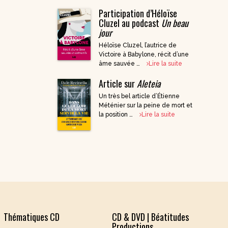
Participation d’Héloïse
DVD Documentaires
Cluzel au podcast
Un beau
/ Enseignements
jour
Héloïse Cluzel, l’autrice de
Victoire à Babylone, récit d’une
âme sauvée …
Lire la suite
Article sur
Aleteia
Un très bel article d’Étienne
Méténier sur la peine de mort et
la position …
Lire la suite
Thématiques CD
CD & DVD | Béatitudes
Productions