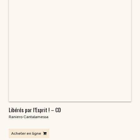
1
2
→