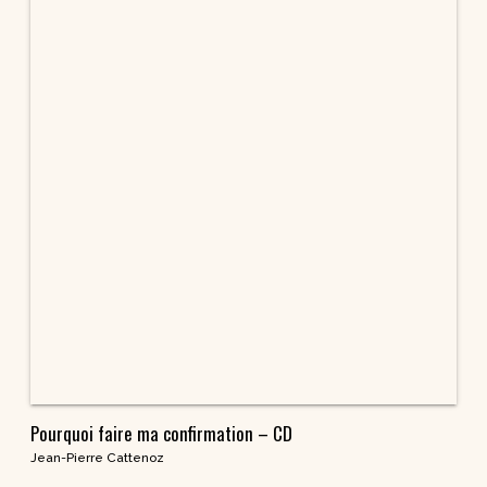
Nouveautés
À paraître
Meilleures ventes
Index des auteurs
Autres formats