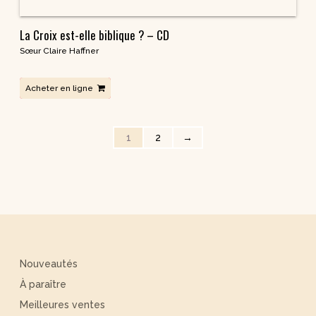
Collections Livres
9 jours pour / 9 jours avec…
Outils missionnaires
Guides de prière
Petits traités spirituels – Spiritualité – Série I
Petits traités spirituels – Renouveau et charismes- Série II
Pneumathèque
Petits traités spirituels – Bonheur chrétien – Série III
Theologia
Aux Quatre Vents
Thématiques CD
CD Prière et Parole de Dieu
CD Spiritualité
CD Eglise et Sacrements
CD Charismes et vie dans l’esprit
CD Marie
CD Saints et figures de l’église
CD Croissance humaine
CD Couples, familles, célibat
CD Témoignages
CD Mission et évangélisation
CD Judaïsme
CD & DVD | Béatitudes Productions
Musique et Chants / Béatitudes Musique
CD pour prier
CD Saints et amis de Dieu
CD Parcours Spirituels
CD Petites Conférences Spirituelles
CD Histoire de France
DVD Documentaires / Enseignements