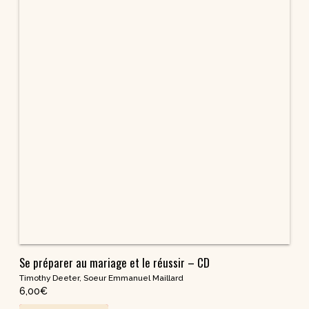
Se préparer au mariage et le réussir – CD
Timothy Deeter
,
Soeur Emmanuel Maillard
6,00
€
Acheter en ligne
Le mal fait mal – CD
La Miséricorde de Dieu nous guérit 1
David Macaire
6,00
€
Acheter en ligne
Prière pour rencontrer Jésus – CD
Gilles Férant
Acheter en ligne