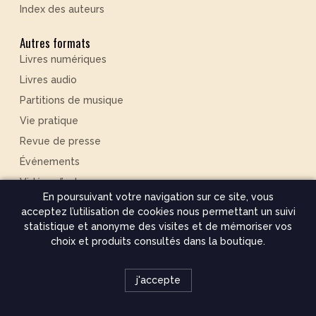
suivez-nous
Qui sommes-nous ?
Contactez-nous
Manuscrit
Espace pro
Dossiers de presse
Librairies proches
mon compte
|
panier
En poursuivant votre navigation sur ce site, vous
Inscrivez-vous à notre infolettre
acceptez l’utilisation de cookies nous permettant un suivi
statistique et anonyme des visites et de mémoriser vos
check
choix et produits consultés dans la boutique.
© Éditions des Béatitudes 2026
j'accepte
Mentions légales
Conditions de vente