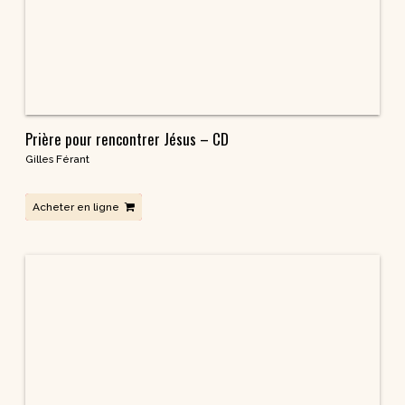
Adore ! Absorbe la beauté de Dieu ! – CD
Soeur Emmanuel Maillard
Acheter en ligne
Pourquoi faire ma confirmation – CD
Jean-Pierre Cattenoz
Acheter en ligne