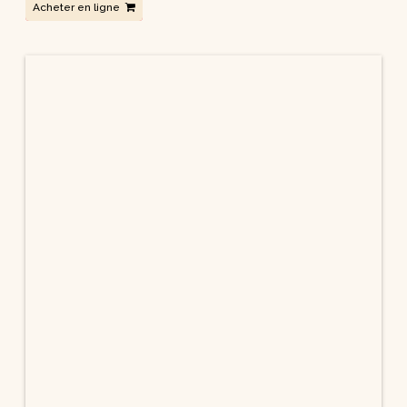
Le Veni Creator décrypté – CD
Raniero Cantalamessa
Acheter en ligne
Libérés par l’Esprit ! – CD
Raniero Cantalamessa
Acheter en ligne
Viens Esprit Saint dans ma vie – CD