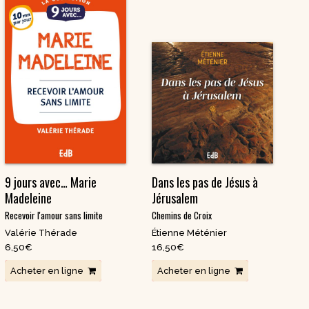
9 jours avec… Marie
Dans les pas de Jésus à
Madeleine
Jérusalem
Recevoir l'amour sans limite
Chemins de Croix
Valérie Thérade
Étienne Méténier
6,50
€
16,50
€
Acheter en ligne
Acheter en ligne