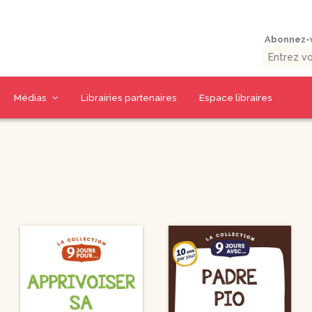
Abonnez-v
Médias
Librairies partenaires
Espace libraires
Vidéos d’auteurs
Collections livres
Thématiques CD
La presse en parle
9 jours pour / 9 jours
CD Prière et Parole
uérison
avec…
de Dieu
umaine
Outils missionnaires
CD Spiritualité
Petits traités
CD Eglise et
spirituels –
Sacrements
Spiritualité – Série I
CD Charismes et vie
 la Bible
Petits traités
dans l’esprit
spirituels –
uelles
Renouveau et
CD Marie
charismes- Série II
CD Saints et amis de
Petits traités
Dieu