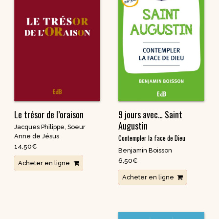
Le trésor de l’oraison
9 jours avec… Saint
Augustin
Jacques Philippe
,
Soeur
Anne de Jésus
Contempler la face de Dieu
14,50
€
Benjamin Boisson
6,50
€
Acheter en ligne
Acheter en ligne