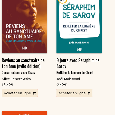
Reviens au sanctuaire de
9 jours avec Seraphim de
ton âme (nvlle édition)
Sarov
Conversations avec Jésus
Refléter la lumière du Christ
Alice Lenczewska
Joël Maissonni
13,50
€
6,50
€
Acheter en ligne
Acheter en ligne