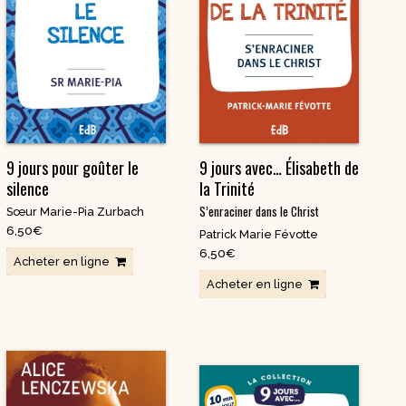
9 jours pour goûter le
9 jours avec… Élisabeth de
silence
la Trinité
S’enraciner dans le Christ
Sœur Marie-Pia Zurbach
6,50
€
Patrick Marie Févotte
6,50
€
Acheter en ligne
Acheter en ligne