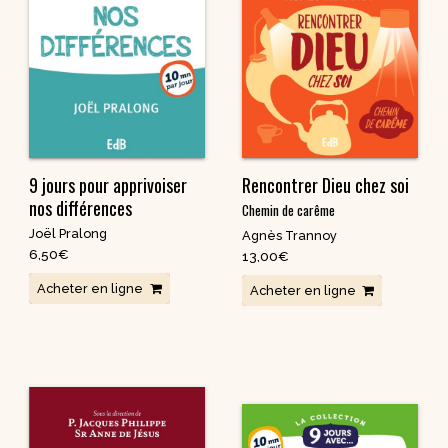
9 jours pour apprivoiser
Rencontrer Dieu chez soi
nos différences
Chemin de carême
Joël Pralong
Agnès Trannoy
6,50
€
13,00
€
Acheter en ligne
Acheter en ligne