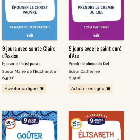
DVD Documentaires
/ Enseignements
9 jours avec sainte Claire
9 jours avec le saint curé
d’Assise
d’Ars
Épouser le Christ pauvre
Prendre le chemin du Ciel
Soeur Marie de l’Eucharistie
Sœur Catherine
6,50
€
6,50
€
Acheter en ligne
Acheter en ligne