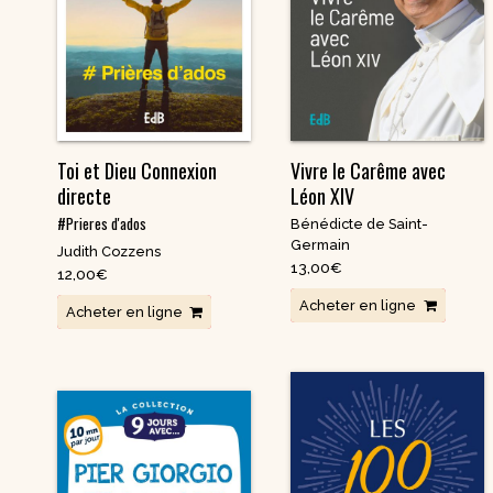
Nouvelles
Saints et amis de Dieu
Spiritualité
Témoignages
Théologie
Vie communautaire et
Vie dans l’Espr
vie consacrée
Ecologie
Vierge Marie
Toi et Dieu Connexion
Vivre le Carême avec
directe
Léon XIV
#Prieres d'ados
Bénédicte de Saint-
Germain
Judith Cozzens
13,00
€
12,00
€
Acheter en ligne
Acheter en ligne