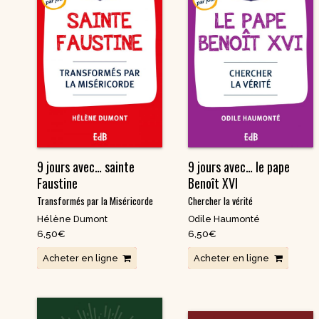
9 jours avec… sainte
9 jours avec… le pape
Faustine
Benoît XVI
Transformés par la Miséricorde
Chercher la vérité
Hélène Dumont
Odile Haumonté
6,50
€
6,50
€
Acheter en ligne
Acheter en ligne