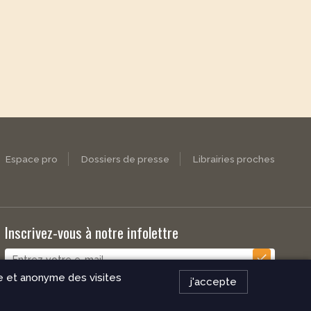
Espace pro
Dossiers de presse
Librairies proches
Inscrivez-vous à notre infolettre
check
ue et anonyme des visites
j'accepte