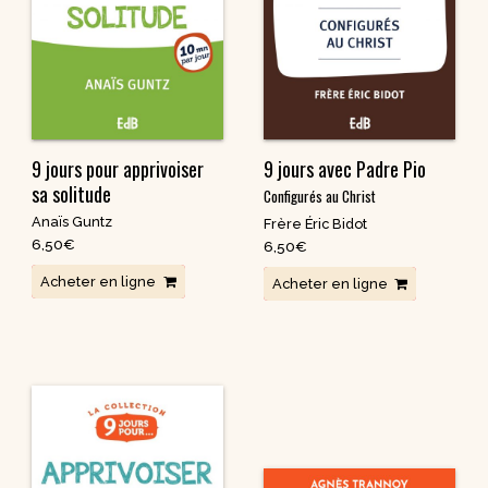
spirituels – Bonheur
chrétien – Série III
CD Croissance
humaine
Pneumathèque
CD Couples, familles,
Theologia
célibat
it
Aux Quatre Vents
CD Témoignages
CD Mission et
9 jours pour apprivoiser
9 jours avec Padre Pio
évangélisation
sa solitude
Configurés au Christ
CD Judaïsme
Anaïs Guntz
Frère Éric Bidot
6,50
€
6,50
€
Acheter en ligne
Acheter en ligne