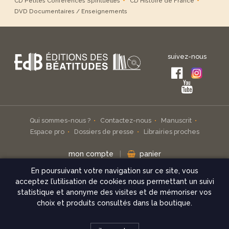
CD Petites Conférences Spirituelles
CD Histoire de France
DVD Documentaires / Enseignements
suivez-nous
Qui sommes-nous ?
Contactez-nous
Manuscrit
Espace pro
Dossiers de presse
Librairies proches
mon compte
|
panier
En poursuivant votre navigation sur ce site, vous
Inscrivez-vous à notre infolettre
acceptez l’utilisation de cookies nous permettant un suivi
statistique et anonyme des visites et de mémoriser vos
check
choix et produits consultés dans la boutique.
© Éditions des Béatitudes 2026