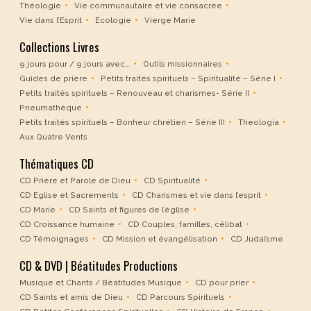
Théologie
Vie communautaire et vie consacrée
Vie dans l’Esprit
Ecologie
Vierge Marie
Collections Livres
9 jours pour / 9 jours avec…
Outils missionnaires
Guides de prière
Petits traités spirituels – Spiritualité – Série I
Petits traités spirituels – Renouveau et charismes- Série II
Pneumathèque
Petits traités spirituels – Bonheur chrétien – Série III
Theologia
Aux Quatre Vents
Thématiques CD
CD Prière et Parole de Dieu
CD Spiritualité
CD Eglise et Sacrements
CD Charismes et vie dans l’esprit
CD Marie
CD Saints et figures de l’église
CD Croissance humaine
CD Couples, familles, célibat
CD Témoignages
CD Mission et évangélisation
CD Judaïsme
CD & DVD | Béatitudes Productions
Musique et Chants / Béatitudes Musique
CD pour prier
CD Saints et amis de Dieu
CD Parcours Spirituels