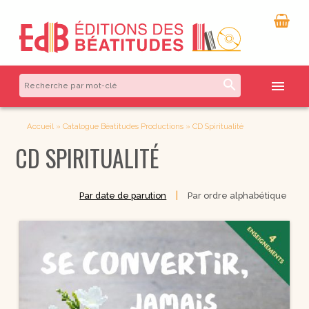
search
menu
Accueil
»
Catalogue Béatitudes Productions
»
CD Spiritualité
CD SPIRITUALITÉ
|
Par date de parution
Par ordre alphabétique