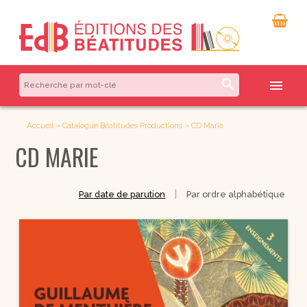
search
menu
Accueil
»
Catalogue Béatitudes Productions
»
CD Marie
CD MARIE
|
Par date de parution
Par ordre alphabétique