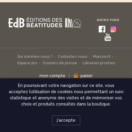
suivez-nous
Qui sommes-nous ?
Contactez-nous
Manuscrit
Espace pro
Dossiers de presse
Librairies proches
mon compte
|
panier
En poursuivant votre navigation sur ce site, vous
Inscrivez-vous à notre infolettre
acceptez l’utilisation de cookies nous permettant un suivi
statistique et anonyme des visites et de mémoriser vos
check
choix et produits consultés dans la boutique.
© Éditions des Béatitudes 2026
j'accepte
Mentions légales
Conditions de vente