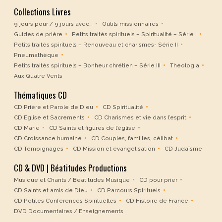
Collections Livres
9 jours pour / 9 jours avec…
Outils missionnaires
Guides de prière
Petits traités spirituels – Spiritualité – Série I
Petits traités spirituels – Renouveau et charismes- Série II
Pneumathèque
Petits traités spirituels – Bonheur chrétien – Série III
Theologia
Aux Quatre Vents
Thématiques CD
CD Prière et Parole de Dieu
CD Spiritualité
CD Eglise et Sacrements
CD Charismes et vie dans l’esprit
CD Marie
CD Saints et figures de l’église
CD Croissance humaine
CD Couples, familles, célibat
CD Témoignages
CD Mission et évangélisation
CD Judaïsme
CD & DVD | Béatitudes Productions
Musique et Chants / Béatitudes Musique
CD pour prier
CD Saints et amis de Dieu
CD Parcours Spirituels
CD Petites Conférences Spirituelles
CD Histoire de France
DVD Documentaires / Enseignements