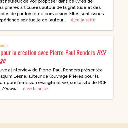
 est heureux de voir proposer dans ce livres de
es prières articulées autour de la gratitude et des
DVD Documentaires
/ Enseignements
des de pardon et de conversion. Elles sont issues
xpérience spirituelle de l’auteur …
Lire la suite
 2022
 pour la création avec Pierre-Paul Renders
RCF
ège
uvez l’interview de Pierre-Paul Renders présentée
oaquim Lesne, auteur de l’ouvrage Prières pour la
on, pour l’émission évangile et vie, sur le site de RCF
ps://www.…
Lire la suite