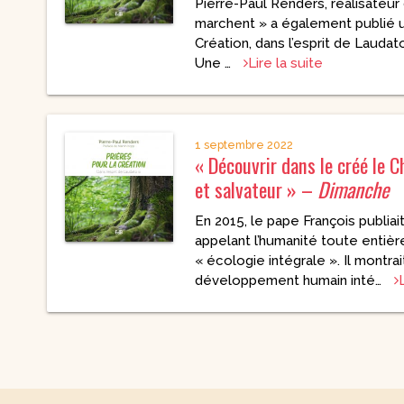
Pierre-Paul Renders, réalisateur 
Nouvelles
marchent » a également publié un
Saints et amis de Dieu
Spiritualité
Création, dans l’esprit de Laudato
Témoignages
Théologie
Une …
Lire la suite
Vie communautaire et
Vie dans l’Espr
vie consacrée
Ecologie
Vierge Marie
1 septembre 2022
« Découvrir dans le créé le C
et salvateur » –
Dimanche
En 2015, le pape François publiait
appelant l’humanité toute entiè
« écologie intégrale ». Il montrai
développement humain inté…
L