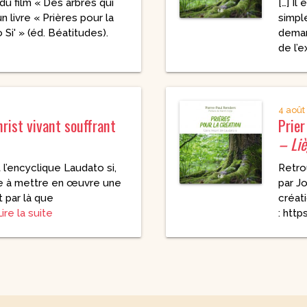
du film « Des arbres qui
[…] Il
spirituels – Bonheur
 livre « Prières pour la
simpl
chrétien – Série III
CD Croissance
humaine
 Si' » (éd. Béatitudes).
deman
Pneumathèque
de l’e
CD Couples, familles,
Theologia
célibat
it
Aux Quatre Vents
CD Témoignages
CD Mission et
évangélisation
4 août
hrist vivant souffrant
Prier
CD Judaïsme
– Li
 l’encyclique Laudato si,
Retro
re à mettre en œuvre une
par J
t par là que
créati
ire la suite
: htt