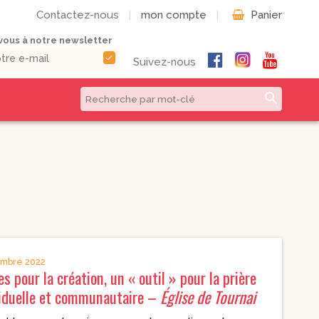
Contactez-nous
|
mon compte
|
Panier
ous à notre newsletter
check
Suivez-nous
search
CD & DVD | Béatitudes
Autres formats
Productions
Livres numériques
Musique et Chants /
Livres audio
Béatitudes Musique
Partitions de
CD pour prier
musique
CD Histoire de
Vie pratique
France
embre 2022
CD Petites
es pour la création, un « outil » pour la prière
Conférences
Spirituelles
viduelle et communautaire –
Église de Tournai
CD Parcours
Spirituels