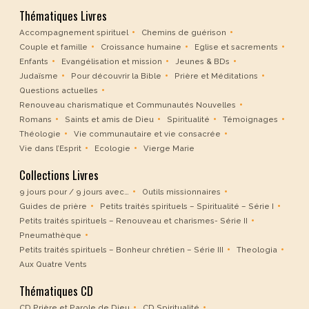
Thématiques Livres
Accompagnement spirituel
Chemins de guérison
Couple et famille
Croissance humaine
Eglise et sacrements
Enfants
Evangélisation et mission
Jeunes & BDs
Judaïsme
Pour découvrir la Bible
Prière et Méditations
Questions actuelles
Renouveau charismatique et Communautés Nouvelles
Romans
Saints et amis de Dieu
Spiritualité
Témoignages
Théologie
Vie communautaire et vie consacrée
Vie dans l’Esprit
Ecologie
Vierge Marie
Collections Livres
9 jours pour / 9 jours avec…
Outils missionnaires
Guides de prière
Petits traités spirituels – Spiritualité – Série I
Petits traités spirituels – Renouveau et charismes- Série II
Pneumathèque
Petits traités spirituels – Bonheur chrétien – Série III
Theologia
Aux Quatre Vents
Thématiques CD
CD Prière et Parole de Dieu
CD Spiritualité