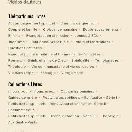
Vidéos d’auteurs
Thématiques Livres
Accompagnement spirituel
Chemins de guérison
Couple et famille
Croissance humaine
Eglise et sacrements
Enfants
Evangélisation et mission
Jeunes & BDs
Judaïsme
Pour découvrir la Bible
Prière et Méditations
Questions actuelles
Renouveau charismatique et Communautés Nouvelles
Romans
Saints et amis de Dieu
Spiritualité
Témoignages
Théologie
Vie communautaire et vie consacrée
Vie dans l’Esprit
Ecologie
Vierge Marie
Collections Livres
9 jours pour / 9 jours avec…
Outils missionnaires
Guides de prière
Petits traités spirituels – Spiritualité – Série I
Petits traités spirituels – Renouveau et charismes- Série II
Pneumathèque
Petits traités spirituels – Bonheur chrétien – Série III
Theologia
Aux Quatre Vents