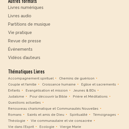
Autres formats
Livres numériques
Livres audio
Partitions de musique
Vie pratique
Revue de presse
Événements
Vidéos d’auteurs
Thématiques Livres
Accompagnement spirituel
Chemins de guérison
Couple et famille
Croissance humaine
Eglise et sacrements
Enfants
Evangélisation et mission
Jeunes & BDs
Judaïsme
Pour découvrir la Bible
Prière et Méditations
Questions actuelles
Renouveau charismatique et Communautés Nouvelles
Romans
Saints et amis de Dieu
Spiritualité
Témoignages
Théologie
Vie communautaire et vie consacrée
Vie dans l’Esprit
Ecologie
Vierge Marie