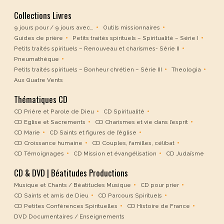
Collections Livres
9 jours pour / 9 jours avec…
Outils missionnaires
Guides de prière
Petits traités spirituels – Spiritualité – Série I
Petits traités spirituels – Renouveau et charismes- Série II
Pneumathèque
Petits traités spirituels – Bonheur chrétien – Série III
Theologia
Aux Quatre Vents
Thématiques CD
CD Prière et Parole de Dieu
CD Spiritualité
CD Eglise et Sacrements
CD Charismes et vie dans l’esprit
CD Marie
CD Saints et figures de l’église
CD Croissance humaine
CD Couples, familles, célibat
CD Témoignages
CD Mission et évangélisation
CD Judaïsme
CD & DVD | Béatitudes Productions
Musique et Chants / Béatitudes Musique
CD pour prier
CD Saints et amis de Dieu
CD Parcours Spirituels
CD Petites Conférences Spirituelles
CD Histoire de France
DVD Documentaires / Enseignements