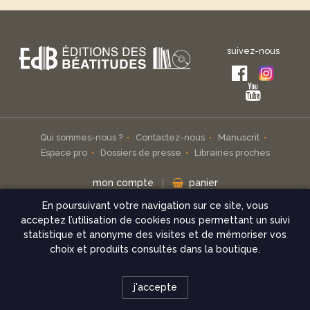
suivez-nous
Qui sommes-nous ?
Contactez-nous
Manuscrit
Espace pro
Dossiers de presse
Librairies proches
mon compte
|
panier
En poursuivant votre navigation sur ce site, vous
Inscrivez-vous à notre infolettre
acceptez l’utilisation de cookies nous permettant un suivi
statistique et anonyme des visites et de mémoriser vos
check
choix et produits consultés dans la boutique.
© Éditions des Béatitudes 2026
j'accepte
Mentions légales
Conditions de vente