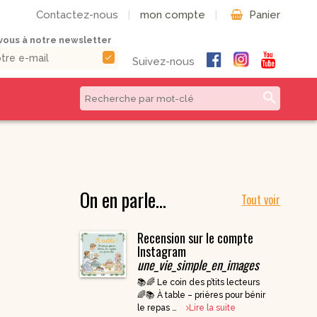
Contactez-nous
|
mon compte
|
Panier
ous à notre newsletter
check
Suivez-nous
search
CD & DVD | Béatitudes
Autres formats
Productions
Livres numériques
Musique et Chants /
On en parle…
Livres audio
Béatitudes Musique
Tout voir
Partitions de
CD pour prier
musique
Recension sur le compte
CD Histoire de
Vie pratique
France
Instagram
une_vie_simple_en_images
CD Petites
Conférences
📚🌈 Le coin des p’tits lecteurs
Spirituelles
🌈📚 À table – prières pour bénir
CD Parcours
le repas …
Lire la suite
Spirituels