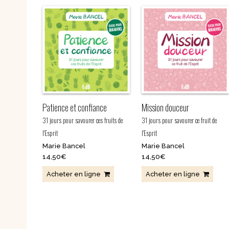
Nouvelles
Saints et amis de Dieu
Spiritualité
Témoignages
Théologie
Vie communautaire et
Vie dans l’Espr
vie consacrée
Ecologie
Vierge Marie
Patience et confiance
Mission douceur
31 jours pour savourer ces fruits de
31 jours pour savourer ce fruit de
l'Esprit
l'Esprit
Marie Bancel
Marie Bancel
14,50
€
14,50
€
Acheter en ligne
Acheter en ligne