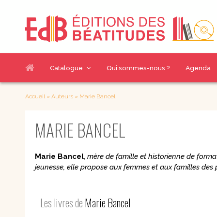
Catalogue
Qui sommes-nous ?
Agenda
Nos sélections
Thématiques livres
Accueil
»
Auteurs
»
Marie Bancel
Nouveautés
Accompagnement
MARIE BANCEL
Chemins de g
spirituel
À paraître
Couple et famille
Croissance h
Meilleures ventes
Eglise et sacrements
Enfants
Marie Bancel
,
mère de famille et historienne de formati
Evangélisation et
Index des auteurs
Jeunes & BD
jeunesse, elle propose aux femmes et aux familles des pa
mission
Notre catalogue
Judaïsme
Pour découvrir
en PDF
Prière et Méditations
Questions act
Les livres de
Marie Bancel
Renouveau
charismatique et
Romans
Communautés