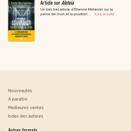
Article sur
Aleteia
Un très bel article d’Étienne Méténier sur la
peine de mort et la position …
Lire la suite
Nouveautés
À paraître
Meilleures ventes
Index des auteurs
Autres formats