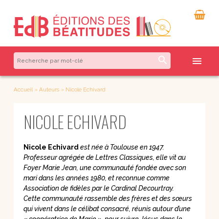
search
menu
Accueil
»
Auteurs
»
Nicole Echivard
NICOLE ECHIVARD
Nicole Echivard
est née à Toulouse en 1947.
Professeur agrégée de Lettres Classiques, elle vit au
Foyer Marie Jean, une communauté fondée avec son
mari dans les années 1980, et reconnue comme
Association de fidèles par le Cardinal Decourtray.
Cette communauté rassemble des frères et des sœurs
qui vivent dans le célibat consacré, réunis autour d’une
« coopératrice de Marie », pour suivre Jésus dans le