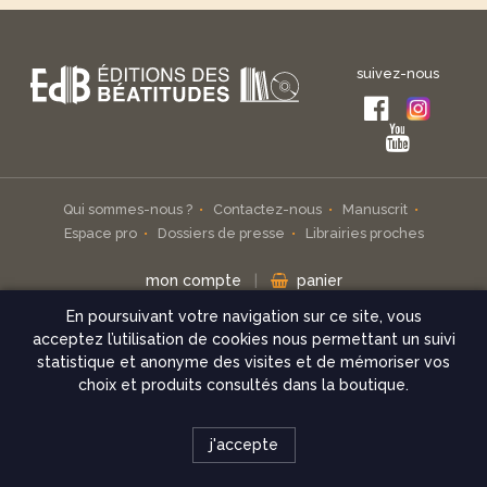
suivez-nous
Qui sommes-nous ?
Contactez-nous
Manuscrit
Espace pro
Dossiers de presse
Librairies proches
mon compte
|
panier
En poursuivant votre navigation sur ce site, vous
Inscrivez-vous à notre infolettre
acceptez l’utilisation de cookies nous permettant un suivi
statistique et anonyme des visites et de mémoriser vos
check
choix et produits consultés dans la boutique.
© Éditions des Béatitudes 2026
j'accepte
Mentions légales
Conditions de vente