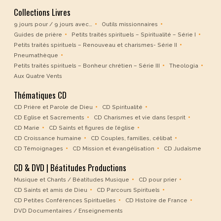
Collections Livres
9 jours pour / 9 jours avec…
Outils missionnaires
Guides de prière
Petits traités spirituels – Spiritualité – Série I
Petits traités spirituels – Renouveau et charismes- Série II
Pneumathèque
Petits traités spirituels – Bonheur chrétien – Série III
Theologia
Aux Quatre Vents
Thématiques CD
CD Prière et Parole de Dieu
CD Spiritualité
CD Eglise et Sacrements
CD Charismes et vie dans l’esprit
CD Marie
CD Saints et figures de l’église
CD Croissance humaine
CD Couples, familles, célibat
CD Témoignages
CD Mission et évangélisation
CD Judaïsme
CD & DVD | Béatitudes Productions
Musique et Chants / Béatitudes Musique
CD pour prier
CD Saints et amis de Dieu
CD Parcours Spirituels
CD Petites Conférences Spirituelles
CD Histoire de France
DVD Documentaires / Enseignements