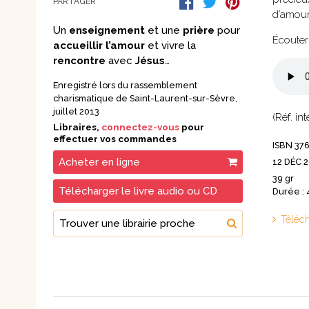
PARTAGER
Nouvelles
d’amour
Saints et amis de Dieu
Spiritualité
Un
enseignement
et une
prière
pour
Écouter 
Témoignages
Théologie
accueillir l’amour
et vivre la
Vie communautaire et
rencontre
avec
Jésus
…
Vie dans l’Espr
vie consacrée
Ecologie
Vierge Marie
Enregistré lors du rassemblement
charismatique de Saint-Laurent-sur-Sèvre,
juillet 2013
(Réf. i
Libraires,
connectez-vous
pour
effectuer vos commandes
ISBN 37
Acheter en ligne
12 DÉC 
39 gr
Télécharger le livre audio ou CD
Durée : 
Téléc
Trouver une librairie proche