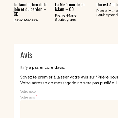
La famille, lieu de la
La Miséricorde en
Qui est Alla
joie et du pardon –
islam – CD
Pierre-Mari
CD
Soubeyrand
Pierre-Marie
Soubeyrand
David Macaire
Avis
Il n’y a pas encore d’avis.
Soyez le premier à laisser votre avis sur “Prière po
Votre adresse de messagerie ne sera pas publiée.
L
Votre note
*
Votre avis