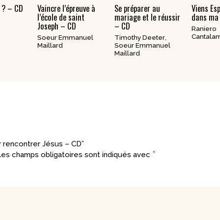
h ? – CD
Vaincre l’épreuve à
Se préparer au
Viens Esp
l’école de saint
mariage et le réussir
dans ma 
e
Joseph – CD
– CD
Raniero
Cantala
Soeur Emmanuel
Timothy Deeter
,
Maillard
Soeur Emmanuel
Maillard
ur rencontrer Jésus – CD”
*
es champs obligatoires sont indiqués avec