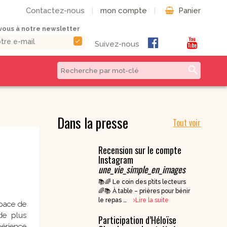
Contactez-nous
|
mon compte
|
Panier
ous à notre newsletter
check
Suivez-nous
search
CD & DVD | Béatitudes
Autres formats
Productions
Dans la presse
Tout voir
Livres numériques
Musique et Chants /
Livres audio
Béatitudes Musique
Recension sur le compte
Partitions de
CD pour prier
Instagram
musique
une_vie_simple_en_images
CD Histoire de
Vie pratique
France
📚🌈 Le coin des p’tits lecteurs
CD Petites
🌈📚 À table – prières pour bénir
Conférences
le repas …
Lire la suite
pace de
Spirituelles
de plus
Participation d’Héloïse
CD Parcours
périence
Spirituels