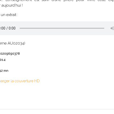
spirituels – Bonheur
 aujourd’hui !
chrétien – Série III
CD Croissance
humaine
Pneumathèque
un extrait :
CD Couples, familles,
Theologia
célibat
it
Aux Quatre Vents
CD Témoignages
CD Mission et
évangélisation
nterne AU02034)
CD Judaïsme
60209690378
2014
42 mn
harger la couverture HD