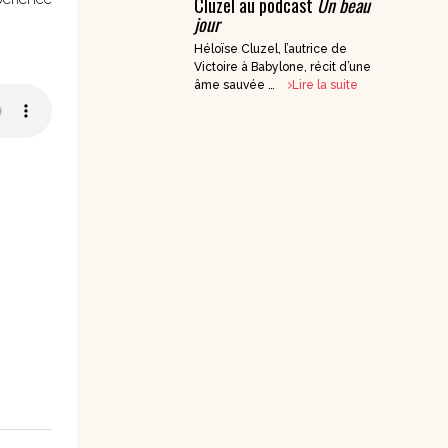
Cluzel au podcast
Un beau
jour
DVD Documentaires
/ Enseignements
Héloïse Cluzel, l’autrice de
Victoire à Babylone, récit d’une
âme sauvée …
Lire la suite