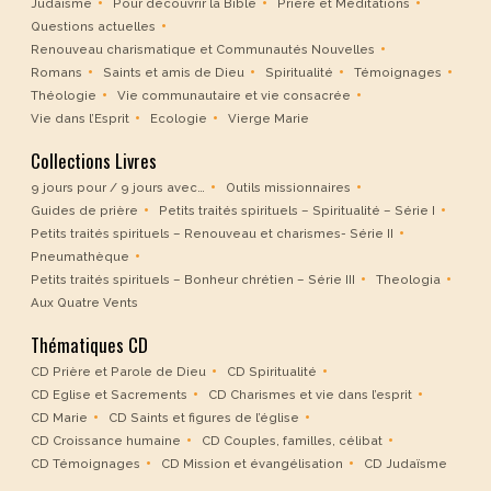
Judaïsme
Pour découvrir la Bible
Prière et Méditations
Questions actuelles
Renouveau charismatique et Communautés Nouvelles
Romans
Saints et amis de Dieu
Spiritualité
Témoignages
Théologie
Vie communautaire et vie consacrée
Vie dans l’Esprit
Ecologie
Vierge Marie
Collections Livres
9 jours pour / 9 jours avec…
Outils missionnaires
Guides de prière
Petits traités spirituels – Spiritualité – Série I
Petits traités spirituels – Renouveau et charismes- Série II
Pneumathèque
Petits traités spirituels – Bonheur chrétien – Série III
Theologia
Aux Quatre Vents
Thématiques CD
CD Prière et Parole de Dieu
CD Spiritualité
CD Eglise et Sacrements
CD Charismes et vie dans l’esprit
CD Marie
CD Saints et figures de l’église
CD Croissance humaine
CD Couples, familles, célibat
CD Témoignages
CD Mission et évangélisation
CD Judaïsme