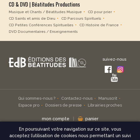
CD & DVD | Béatitudes Productions
Musique et Chants / Béatitudes Musique
CD pour prier
CD Saints et amis de Dieu
CD Parcours Spirituels
CD Petites Conférences Spirituelles
CD Histoire de France
DVD Documentaires / Enseignements
suivez-nous
Qui sommes-nous ?
Contactez-nous
Manuscrit
Espace pro
Dossiers de presse
Librairies proches
mon compte
|
panier
En poursuivant votre navigation sur ce site, vous
Inscrivez-vous à notre infolettre
acceptez l’utilisation de cookies nous permettant un suivi