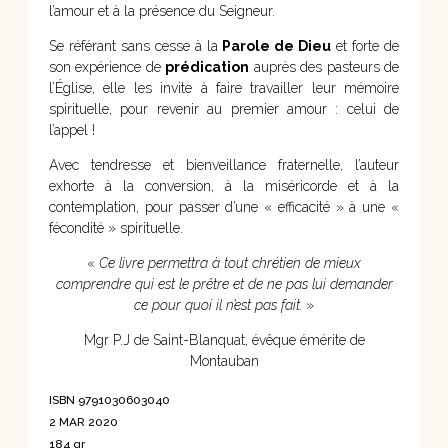
l’amour et à la présence du Seigneur.
Se référant sans cesse à la
Parole de Dieu
et forte de
son expérience de
prédication
auprès des pasteurs de
l’Église, elle les invite à faire travailler leur mémoire
spirituelle, pour revenir au premier amour : celui de
l’appel !
Avec tendresse et bienveillance fraternelle, l’auteur
exhorte à la conversion, à la miséricorde et à la
contemplation, pour passer d’une « efficacité » à une «
fécondité » spirituelle.
«
Ce livre permettra à tout chrétien de mieux
comprendre qui est le prêtre et de ne pas lui demander
ce pour quoi il n’est pas fait.
»
Mgr P.J de Saint-Blanquat, évêque émérite de
Montauban
ISBN 9791030603040
2 MAR 2020
184 gr