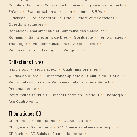
Couple et famille
Croissance humaine
Eglise et sacrements
Enfants
Evangélisation et mission
Jeunes & BDs
Judaïsme
Pour découvrir la Bible
Prière et Méditations
Questions actuelles
Renouveau charismatique et Communautés Nouvelles
Romans
Saints et amis de Dieu
Spiritualité
Témoignages
Théologie
Vie communautaire et vie consacrée
Vie dans l’Esprit
Ecologie
Vierge Marie
Collections Livres
9 jours pour / 9 jours avec…
Outils missionnaires
Guides de prière
Petits traités spirituels – Spiritualité – Série I
Petits traités spirituels – Renouveau et charismes- Série II
Pneumathèque
Petits traités spirituels – Bonheur chrétien – Série III
Theologia
Aux Quatre Vents
Thématiques CD
CD Prière et Parole de Dieu
CD Spiritualité
CD Eglise et Sacrements
CD Charismes et vie dans l’esprit
CD Marie
CD Saints et figures de l’église