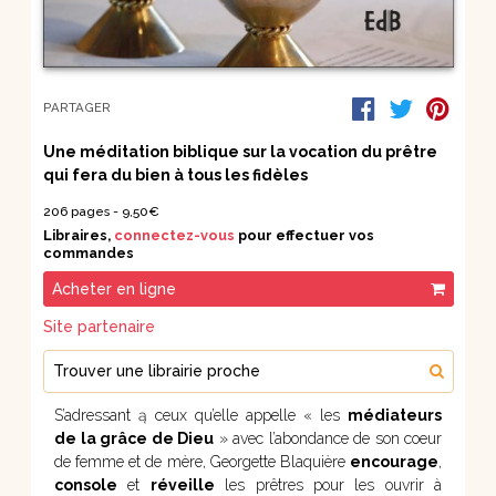
PARTAGER
Une méditation biblique sur la vocation du prêtre
qui fera du bien à tous les fidèles
206 pages -
9,50€
Libraires,
connectez-vous
pour effectuer vos
commandes
Acheter en ligne
Site partenaire
Trouver une librairie proche
S’adressant ą ceux qu’elle appelle « les
médiateurs
de la grâce de Dieu
» avec l’abondance de son coeur
de femme et de mère, Georgette Blaquière
encourage
,
console
et
réveille
les prêtres pour les ouvrir à