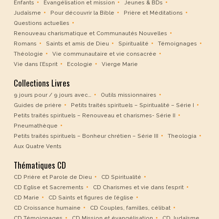
Enfants
Evangélisation et mission
Jeunes & BDs
Judaïsme
Pour découvrir la Bible
Prière et Méditations
Questions actuelles
Renouveau charismatique et Communautés Nouvelles
Romans
Saints et amis de Dieu
Spiritualité
Témoignages
Théologie
Vie communautaire et vie consacrée
Vie dans l’Esprit
Ecologie
Vierge Marie
Collections Livres
9 jours pour / 9 jours avec…
Outils missionnaires
Guides de prière
Petits traités spirituels – Spiritualité – Série I
Petits traités spirituels – Renouveau et charismes- Série II
Pneumathèque
Petits traités spirituels – Bonheur chrétien – Série III
Theologia
Aux Quatre Vents
Thématiques CD
CD Prière et Parole de Dieu
CD Spiritualité
CD Eglise et Sacrements
CD Charismes et vie dans l’esprit
CD Marie
CD Saints et figures de l’église
CD Croissance humaine
CD Couples, familles, célibat
CD Témoignages
CD Mission et évangélisation
CD Judaïsme