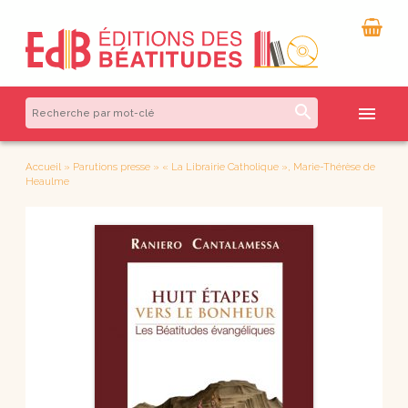
search
menu
Accueil
»
Parutions presse
»
« La Librairie Catholique », Marie-Thérèse de
Heaulme