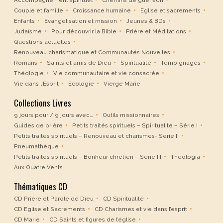
Accompagnement spirituel
Chemins de guérison
Couple et famille
Croissance humaine
Eglise et sacrements
Enfants
Evangélisation et mission
Jeunes & BDs
Judaïsme
Pour découvrir la Bible
Prière et Méditations
Questions actuelles
Renouveau charismatique et Communautés Nouvelles
Romans
Saints et amis de Dieu
Spiritualité
Témoignages
Théologie
Vie communautaire et vie consacrée
Vie dans l’Esprit
Ecologie
Vierge Marie
Collections Livres
9 jours pour / 9 jours avec…
Outils missionnaires
Guides de prière
Petits traités spirituels – Spiritualité – Série I
Petits traités spirituels – Renouveau et charismes- Série II
Pneumathèque
Petits traités spirituels – Bonheur chrétien – Série III
Theologia
Aux Quatre Vents
Thématiques CD
CD Prière et Parole de Dieu
CD Spiritualité
CD Eglise et Sacrements
CD Charismes et vie dans l’esprit
CD Marie
CD Saints et figures de l’église