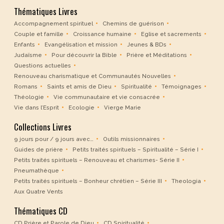
Thématiques Livres
Accompagnement spirituel
Chemins de guérison
Couple et famille
Croissance humaine
Eglise et sacrements
Enfants
Evangélisation et mission
Jeunes & BDs
Judaïsme
Pour découvrir la Bible
Prière et Méditations
Questions actuelles
Renouveau charismatique et Communautés Nouvelles
Romans
Saints et amis de Dieu
Spiritualité
Témoignages
Théologie
Vie communautaire et vie consacrée
Vie dans l’Esprit
Ecologie
Vierge Marie
Collections Livres
9 jours pour / 9 jours avec…
Outils missionnaires
Guides de prière
Petits traités spirituels – Spiritualité – Série I
Petits traités spirituels – Renouveau et charismes- Série II
Pneumathèque
Petits traités spirituels – Bonheur chrétien – Série III
Theologia
Aux Quatre Vents
Thématiques CD
CD Prière et Parole de Dieu
CD Spiritualité