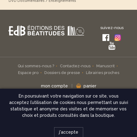
DVD Documentaires / Enseignements
suivez-nous
Qui sommes-nous ?
Contactez-nous
Manuscrit
Espace pro
Dossiers de presse
Librairies proches
mon compte
|
panier
En poursuivant votre navigation sur ce site, vous
Inscrivez-vous à notre infolettre
acceptez l’utilisation de cookies nous permettant un suivi
statistique et anonyme des visites et de mémoriser vos
check
choix et produits consultés dans la boutique.
© Éditions des Béatitudes 2026
j'accepte
Mentions légales
Conditions de vente