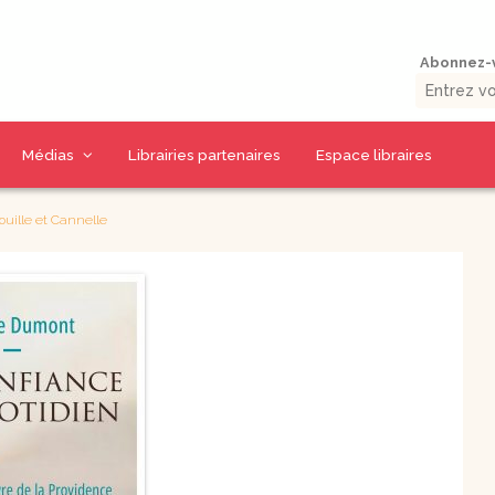
Abonnez-v
Médias
Librairies partenaires
Espace libraires
Vidéos d’auteurs
Collections livres
Thématiques CD
ouille et Cannelle
La presse en parle
9 jours pour / 9 jours
CD Prière et Parole
uérison
avec…
de Dieu
umaine
Outils missionnaires
CD Spiritualité
Petits traités
CD Eglise et
spirituels –
Sacrements
Spiritualité – Série I
CD Charismes et vie
 la Bible
Petits traités
dans l’esprit
spirituels –
uelles
Renouveau et
CD Marie
charismes- Série II
CD Saints et amis de
Petits traités
Dieu