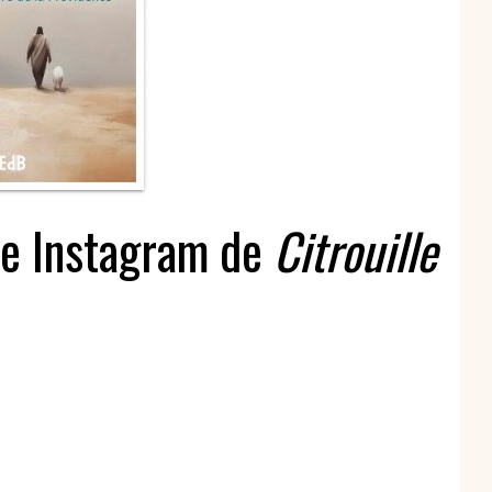
spirituels – Bonheur
chrétien – Série III
CD Croissance
humaine
Pneumathèque
CD Couples, familles,
Theologia
célibat
it
Aux Quatre Vents
CD Témoignages
CD Mission et
évangélisation
CD Judaïsme
te Instagram de
Citrouille