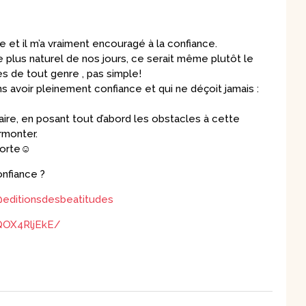
re et il m’a vraiment encouragé à la confiance.
e plus naturel de nos jours, ce serait même plutôt le
les de tout genre , pas simple!
s avoir pleinement confiance et qui ne déçoit jamais :
claire, en posant tout d’abord les obstacles à cette
rmonter.
sorte☺️
onfiance ?
editionsdesbeatitudes
QOX4RljEkE/