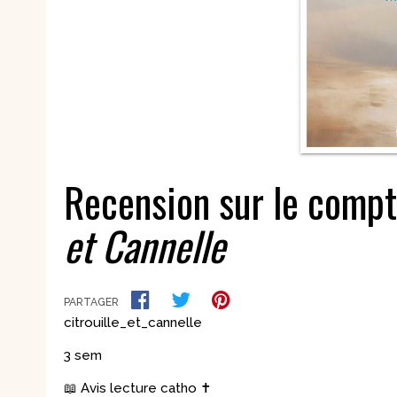
Nouvelles
Saints et amis de Dieu
Spiritualité
Témoignages
Théologie
Vie communautaire et
Vie dans l’Espr
vie consacrée
Ecologie
Vierge Marie
Recension sur le comp
et Cannelle
PARTAGER
citrouille_et_cannelle
3 sem
📖 Avis lecture catho ✝️