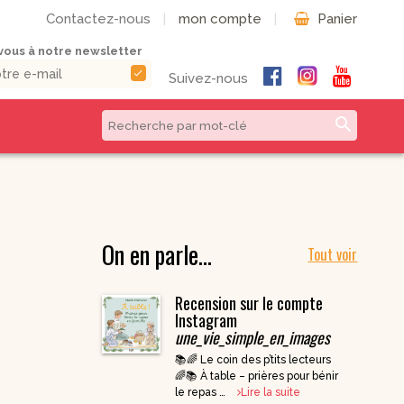
Contactez-nous
|
mon compte
|
Panier
ous à notre newsletter
check
Suivez-nous
search
CD & DVD | Béatitudes
Autres formats
Productions
Livres numériques
Musique et Chants /
On en parle…
Livres audio
Béatitudes Musique
Tout voir
Partitions de
CD pour prier
musique
Recension sur le compte
CD Histoire de
Vie pratique
France
Instagram
une_vie_simple_en_images
CD Petites
Conférences
📚🌈 Le coin des p’tits lecteurs
Spirituelles
🌈📚 À table – prières pour bénir
CD Parcours
le repas …
Lire la suite
Spirituels