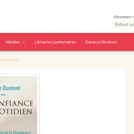
Abonnez-v
Médias
Librairies partenaires
Espace libraires
Vidéos d’auteurs
Collections livres
Thématiques CD
uslalecture
La presse en parle
9 jours pour / 9 jours
CD Prière et Parole
uérison
avec…
de Dieu
umaine
Outils missionnaires
CD Spiritualité
Petits traités
CD Eglise et
spirituels –
Sacrements
Spiritualité – Série I
CD Charismes et vie
 la Bible
Petits traités
dans l’esprit
spirituels –
uelles
Renouveau et
CD Marie
charismes- Série II
CD Saints et amis de
Petits traités
Dieu