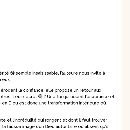
ité 🤥 semble insaisissable, l’auteure nous invite à
à eux.
s érodent la confiance, elle propose un retour aux
res. Leur secret 🤫 ? Une foi qui nourrit l’espérance et
nce en Dieu est donc une transformation intérieure où
te et l’incrédulité qui rongent et dont il faut trouver
r, la fausse image d’un Dieu autoritaire ou absent qu’il