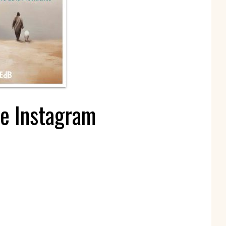
spirituels – Bonheur
chrétien – Série III
CD Croissance
humaine
Pneumathèque
CD Couples, familles,
Theologia
célibat
it
Aux Quatre Vents
CD Témoignages
CD Mission et
évangélisation
CD Judaïsme
te Instagram