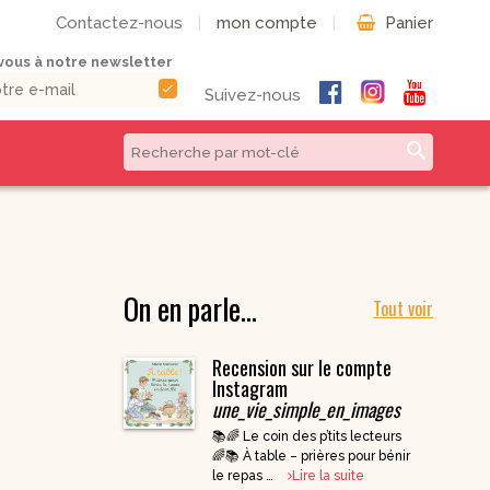
Contactez-nous
|
mon compte
|
Panier
ous à notre newsletter
check
Suivez-nous
search
CD & DVD | Béatitudes
Autres formats
Productions
Livres numériques
Musique et Chants /
On en parle…
Livres audio
Béatitudes Musique
Tout voir
Partitions de
CD pour prier
musique
Recension sur le compte
CD Histoire de
Vie pratique
France
Instagram
une_vie_simple_en_images
CD Petites
Conférences
📚🌈 Le coin des p’tits lecteurs
Spirituelles
🌈📚 À table – prières pour bénir
CD Parcours
le repas …
Lire la suite
Spirituels