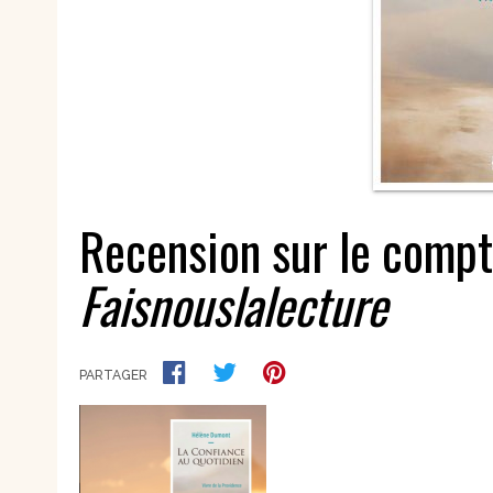
Nouvelles
Saints et amis de Dieu
Spiritualité
Témoignages
Théologie
Vie communautaire et
Vie dans l’Espr
vie consacrée
Ecologie
Vierge Marie
Recension sur le comp
Faisnouslalecture
PARTAGER