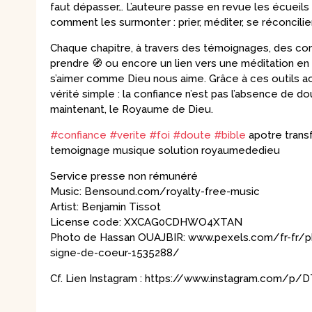
faut dépasser… L’auteure passe en revue les écueils 
comment les surmonter : prier, méditer, se réconcil
Chaque chapitre, à travers des témoignages, des com
prendre 🧭 ou encore un lien vers une méditation en 
s’aimer comme Dieu nous aime. Grâce à ces outils acc
vérité simple : la confiance n’est pas l’absence de dou
maintenant, le Royaume de Dieu.
#confiance
#verite
#foi
#doute
#bible
apotre trans
temoignage musique solution royaumededieu
Service presse non rémunéré
Music: Bensound.com/royalty-free-music
Artist: Benjamin Tissot
License code: XXCAG0CDHWO4XTAN
Photo de Hassan OUAJBIR: www.pexels.com/fr-fr/p
signe-de-coeur-1535288/
Cf. Lien Instagram : https://www.instagram.com/p/