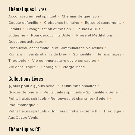
Thématiques Livres
Accompagnement spirituel
Chemins de guérison
Couple et famille
Croissance humaine
Eglise et sacrements
Enfants
Evangélisation et mission
Jeunes & BDs
Judaïsme
Pour découvrir la Bible
Prière et Méditations
Questions actuelles
Renouveau charismatique et Communautés Nouvelles
Romans
Saints et amis de Dieu
Spiritualité
Témoignages
Théologie
Vie communautaire et vie consacrée
Vie dans l’Esprit
Ecologie
Vierge Marie
Collections Livres
9 jours pour / 9 jours avec…
Outils missionnaires
Guides de prière
Petits traités spirituels – Spiritualité – Série I
Petits traités spirituels – Renouveau et charismes- Série II
Pneumathèque
Petits traités spirituels – Bonheur chrétien – Série III
Theologia
Aux Quatre Vents
Thématiques CD