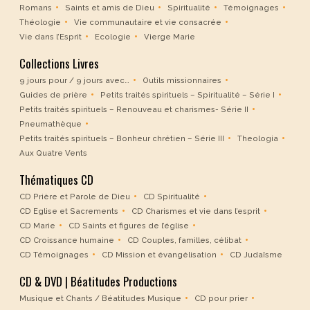
Romans
Saints et amis de Dieu
Spiritualité
Témoignages
Théologie
Vie communautaire et vie consacrée
Vie dans l’Esprit
Ecologie
Vierge Marie
Collections Livres
9 jours pour / 9 jours avec…
Outils missionnaires
Guides de prière
Petits traités spirituels – Spiritualité – Série I
Petits traités spirituels – Renouveau et charismes- Série II
Pneumathèque
Petits traités spirituels – Bonheur chrétien – Série III
Theologia
Aux Quatre Vents
Thématiques CD
CD Prière et Parole de Dieu
CD Spiritualité
CD Eglise et Sacrements
CD Charismes et vie dans l’esprit
CD Marie
CD Saints et figures de l’église
CD Croissance humaine
CD Couples, familles, célibat
CD Témoignages
CD Mission et évangélisation
CD Judaïsme
CD & DVD | Béatitudes Productions
Musique et Chants / Béatitudes Musique
CD pour prier