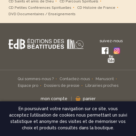
CD Saints et amis de Dieu
CD Parcours Spirituels
CD Petites Conférences Spirituelles
CD Histoire de France
DVD Documentaires / Enseignements
suivez-nous
Qui sommes-nous ?
Contactez-nous
Manuscrit
Espace pro
Dossiers de presse
Librairies proches
mon compte
|
panier
En poursuivant votre navigation sur ce site, vous
Inscrivez-vous à notre infolettre
acceptez l’utilisation de cookies nous permettant un suivi
statistique et anonyme des visites et de mémoriser vos
check
choix et produits consultés dans la boutique.