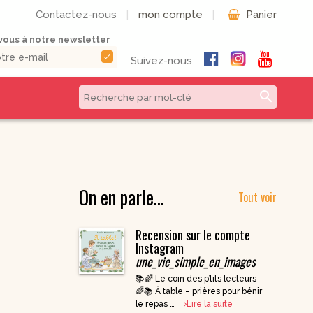
Contactez-nous
|
mon compte
|
Panier
ous à notre newsletter
check
Suivez-nous
search
CD & DVD | Béatitudes
Autres formats
Productions
Livres numériques
Musique et Chants /
On en parle…
Livres audio
Béatitudes Musique
Tout voir
Partitions de
CD pour prier
musique
Recension sur le compte
CD Histoire de
Vie pratique
France
Instagram
une_vie_simple_en_images
CD Petites
Conférences
📚🌈 Le coin des p’tits lecteurs
Spirituelles
🌈📚 À table – prières pour bénir
CD Parcours
le repas …
Lire la suite
Spirituels