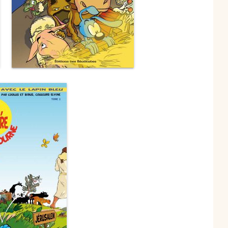
spirituels – Bonheur
chrétien – Série III
CD Croissance
humaine
Pneumathèque
CD Couples, familles,
Theologia
célibat
it
Aux Quatre Vents
CD Témoignages
CD Mission et
évangélisation
CD Judaïsme