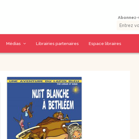
Abonnez-v
Médias
Librairies partenaires
Espace libraires
Vidéos d’auteurs
Collections livres
Thématiques CD
La presse en parle
9 jours pour / 9 jours
CD Prière et Parole
uérison
avec…
de Dieu
umaine
Outils missionnaires
CD Spiritualité
Petits traités
CD Eglise et
spirituels –
Sacrements
Spiritualité – Série I
CD Charismes et vie
 la Bible
Petits traités
dans l’esprit
spirituels –
uelles
Renouveau et
CD Marie
charismes- Série II
CD Saints et amis de
Petits traités
Dieu