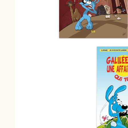
Nouvelles
Saints et amis de Dieu
Spiritualité
Témoignages
Théologie
Vie communautaire et
Vie dans l’Espr
vie consacrée
Ecologie
Vierge Marie