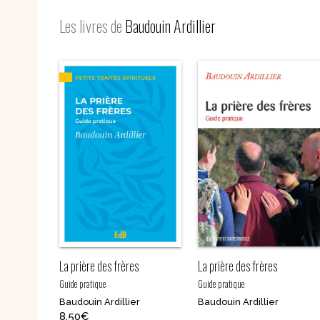
Nouvelles
Les livres de
Baudouin Ardillier
Saints et amis de Dieu
Spiritualité
Témoignages
Théologie
Vie communautaire et
Vie dans l’Espr
vie consacrée
Ecologie
Vierge Marie
La prière des frères
La prière des frères
Guide pratique
Guide pratique
Baudouin Ardillier
Baudouin Ardillier
8,50
€