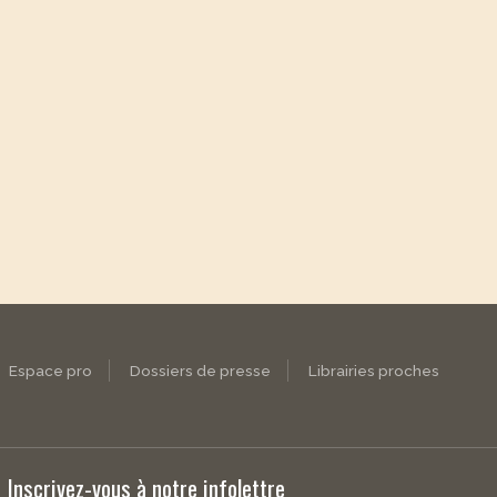
Espace pro
Dossiers de presse
Librairies proches
Inscrivez-vous à notre infolettre