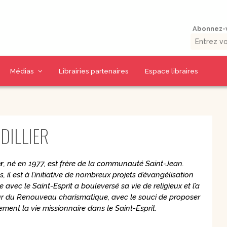
Abonnez-v
Médias
Librairies partenaires
Espace libraires
Vidéos d’auteurs
Collections livres
Thématiques CD
La presse en parle
9 jours pour / 9 jours
CD Prière et Parole
DILLIER
uérison
avec…
de Dieu
umaine
Outils missionnaires
CD Spiritualité
Petits traités
CD Eglise et
r
, né en 1977, est frère de la communauté Saint-Jean.
spirituels –
Sacrements
, il est à l’initiative de nombreux projets d’évangélisation
Spiritualité – Série I
CD Charismes et vie
 avec le Saint-Esprit a bouleversé sa vie de religieux et l’a
 la Bible
Petits traités
dans l’esprit
spirituels –
ur
du Renouveau charismatique, avec le souci de proposer
uelles
Renouveau et
CD Marie
ement la
vie missionnaire dans le Saint-Esprit.
charismes- Série II
CD Saints et amis de
Petits traités
Dieu