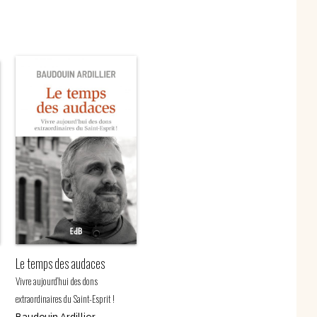
spirituels – Bonheur
chrétien – Série III
CD Croissance
humaine
Pneumathèque
CD Couples, familles,
Theologia
célibat
it
Aux Quatre Vents
CD Témoignages
CD Mission et
évangélisation
CD Judaïsme
Le temps des audaces
Vivre aujourd’hui des dons
extraordinaires du Saint-Esprit !
Baudouin Ardillier