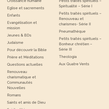
Croissance humaine
Petits traités spirituels –
Spiritualité – Série I
Eglise et sacrements
Petits traités spirituels –
Enfants
Renouveau et
Evangélisation et
charismes- Série II
mission
Pneumathèque
Jeunes & BDs
Petits traités spirituels –
Judaïsme
Bonheur chrétien –
Série III
Pour découvrir la Bible
Theologia
Prière et Méditations
Aux Quatre Vents
Questions actuelles
Renouveau
charismatique et
Communautés
Nouvelles
Romans
Saints et amis de Dieu