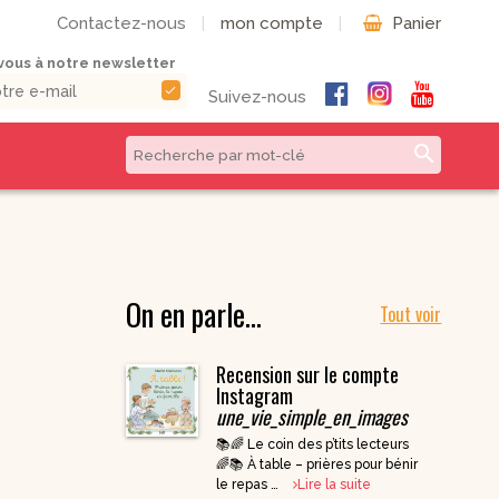
Contactez-nous
|
mon compte
|
Panier
ous à notre newsletter
check
Suivez-nous
search
CD & DVD | Béatitudes
Autres formats
Productions
Livres numériques
Musique et Chants /
On en parle…
Livres audio
Béatitudes Musique
Tout voir
Partitions de
CD pour prier
musique
Recension sur le compte
CD Histoire de
Vie pratique
France
Instagram
une_vie_simple_en_images
CD Petites
Conférences
📚🌈 Le coin des p’tits lecteurs
Spirituelles
🌈📚 À table – prières pour bénir
CD Parcours
le repas …
Lire la suite
Spirituels