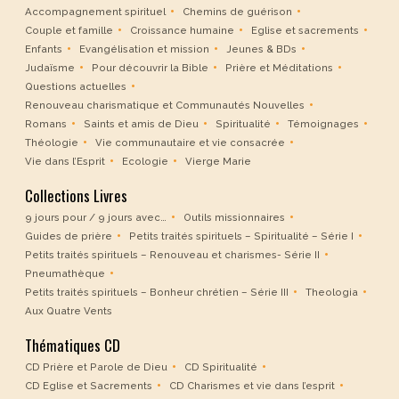
Accompagnement spirituel
Chemins de guérison
Couple et famille
Croissance humaine
Eglise et sacrements
Enfants
Evangélisation et mission
Jeunes & BDs
Judaïsme
Pour découvrir la Bible
Prière et Méditations
Questions actuelles
Renouveau charismatique et Communautés Nouvelles
Romans
Saints et amis de Dieu
Spiritualité
Témoignages
Théologie
Vie communautaire et vie consacrée
Vie dans l’Esprit
Ecologie
Vierge Marie
Collections Livres
9 jours pour / 9 jours avec…
Outils missionnaires
Guides de prière
Petits traités spirituels – Spiritualité – Série I
Petits traités spirituels – Renouveau et charismes- Série II
Pneumathèque
Petits traités spirituels – Bonheur chrétien – Série III
Theologia
Aux Quatre Vents
Thématiques CD
CD Prière et Parole de Dieu
CD Spiritualité
CD Eglise et Sacrements
CD Charismes et vie dans l’esprit