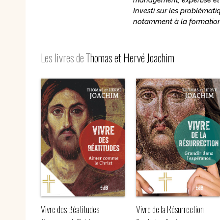
management, expertise et c
Nouvelles
Investi sur les problémati
Saints et amis de Dieu
Spiritualité
notamment à la formation 
Témoignages
Théologie
Vie communautaire et
Vie dans l’Espr
vie consacrée
Les livres de
Thomas et Hervé Joachim
Ecologie
Vierge Marie
Vivre des Béatitudes
Vivre de la Résurrection