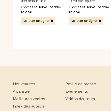
Aimer comme le Christ
Grandir dans l’espérance
Thomas et Hervé Joachim
Thomas et Hervé Joachim
20,00
€
20,00
€
Acheter en ligne
Acheter en ligne
Nouveautés
Revue de presse
À paraître
Événements
Meilleures ventes
Vidéos d’auteurs
Index des auteurs