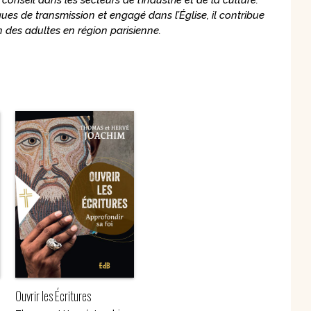
onseil dans les secteurs de l’industrie et de la culture.
spirituels – Bonheur
ques de transmission et engagé dans l’Église, il contribue
chrétien – Série III
CD Croissance
humaine
des adultes en région parisienne.
Pneumathèque
CD Couples, familles,
Theologia
célibat
it
Aux Quatre Vents
CD Témoignages
CD Mission et
évangélisation
CD Judaïsme
Ouvrir les Écritures