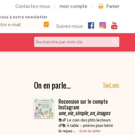
Contactez-nous
|
mon compte
|
Panier
ous à notre newsletter
check
Suivez-nous
search
CD & DVD | Béatitudes
Autres formats
Productions
Livres numériques
Musique et Chants /
On en parle…
Livres audio
Béatitudes Musique
Tout voir
Partitions de
CD pour prier
musique
Recension sur le compte
CD Histoire de
Vie pratique
France
Instagram
une_vie_simple_en_images
CD Petites
Conférences
📚🌈 Le coin des p’tits lecteurs
Spirituelles
🌈📚 À table – prières pour bénir
CD Parcours
le repas …
Lire la suite
Spirituels