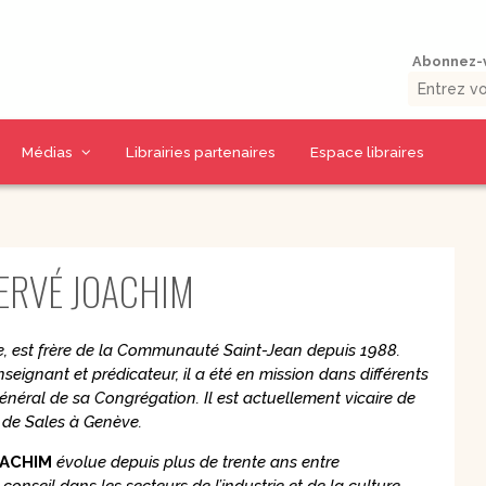
Abonnez-v
Médias
Librairies partenaires
Espace libraires
Vidéos d’auteurs
Collections livres
Thématiques CD
La presse en parle
9 jours pour / 9 jours
CD Prière et Parole
ERVÉ JOACHIM
uérison
avec…
de Dieu
umaine
Outils missionnaires
CD Spiritualité
Petits traités
CD Eglise et
e, est frère de la Communauté Saint-Jean depuis 1988.
spirituels –
Sacrements
seignant et prédicateur, il a été en mission dans différents
Spiritualité – Série I
CD Charismes et vie
général de sa Congrégation. Il est actuellement vicaire de
 la Bible
Petits traités
dans l’esprit
spirituels –
s de Sales à Genève.
uelles
Renouveau et
CD Marie
charismes- Série II
OACHIM
évolue depuis plus de trente ans entre
CD Saints et amis de
Petits traités
Dieu