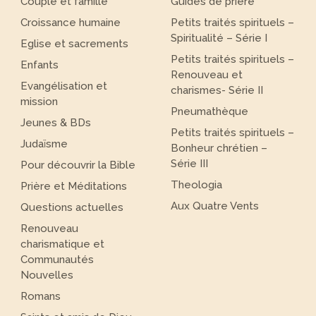
Couple et famille
Guides de prière
Croissance humaine
Petits traités spirituels –
Spiritualité – Série I
Eglise et sacrements
Petits traités spirituels –
Enfants
Renouveau et
Evangélisation et
charismes- Série II
mission
Pneumathèque
Jeunes & BDs
Petits traités spirituels –
Judaïsme
Bonheur chrétien –
Série III
Pour découvrir la Bible
Theologia
Prière et Méditations
Aux Quatre Vents
Questions actuelles
Renouveau
charismatique et
Communautés
Nouvelles
Romans