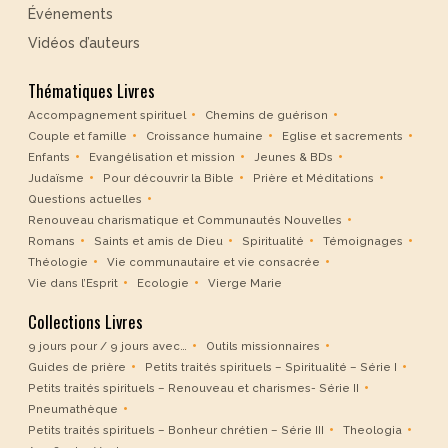
Événements
Vidéos d’auteurs
Thématiques Livres
Accompagnement spirituel
Chemins de guérison
Couple et famille
Croissance humaine
Eglise et sacrements
Enfants
Evangélisation et mission
Jeunes & BDs
Judaïsme
Pour découvrir la Bible
Prière et Méditations
Questions actuelles
Renouveau charismatique et Communautés Nouvelles
Romans
Saints et amis de Dieu
Spiritualité
Témoignages
Théologie
Vie communautaire et vie consacrée
Vie dans l’Esprit
Ecologie
Vierge Marie
Collections Livres
9 jours pour / 9 jours avec…
Outils missionnaires
Guides de prière
Petits traités spirituels – Spiritualité – Série I
Petits traités spirituels – Renouveau et charismes- Série II
Pneumathèque
Petits traités spirituels – Bonheur chrétien – Série III
Theologia