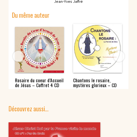
Jean-Yves Jaffré
Du même auteur
Rosaire du coeur d’Accueil
Chantons le rosaire,
Cha
par
de Jésus – Coffret 4 CD
mystères glorieux – CD
my
Découvrez aussi…