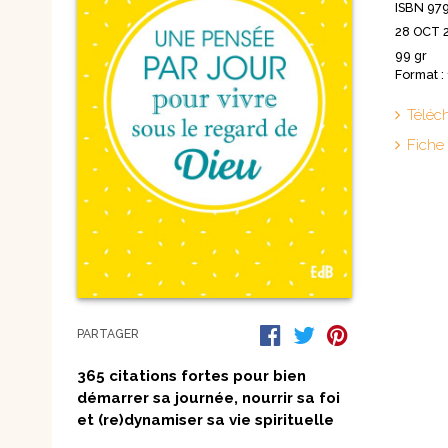
ISBN 97
Nouvelles
28 OCT 
Saints et amis de Dieu
Spiritualité
99 gr
Témoignages
Théologie
Format :
Vie communautaire et
Vie dans l’Espr
vie consacrée
Téléc
Ecologie
Vierge Marie
Fiche
PARTAGER
365 citations fortes pour bien
démarrer sa journée, nourrir sa foi
et (re)dynamiser sa vie spirituelle