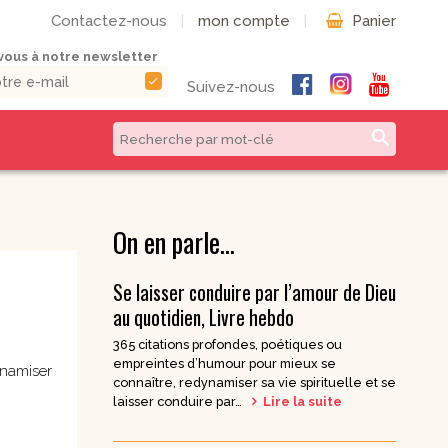
Contactez-nous
|
mon compte
|
Panier
ous à notre newsletter
check
Suivez-nous
search
CD & DVD | Béatitudes
Autres formats
Productions
On en parle…
Livres numériques
Musique et Chants /
Livres audio
Béatitudes Musique
Se laisser conduire par l’amour de Dieu
Partitions de
CD pour prier
au quotidien, Livre hebdo
musique
CD Histoire de
365 citations profondes, poétiques ou
Vie pratique
France
empreintes d’humour pour mieux se
ynamiser
CD Petites
connaître, redynamiser sa vie spirituelle et se
Conférences
laisser conduire par…
Lire la suite
Spirituelles
CD Parcours
Spirituels