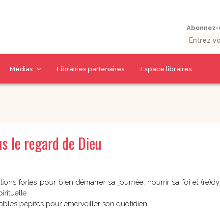
Abonnez-v
Médias
Librairies partenaires
Espace libraires
Vidéos d’auteurs
Collections livres
Thématiques CD
La presse en parle
9 jours pour / 9 jours
CD Prière et Parole
uérison
avec…
de Dieu
s le regard de Dieu
umaine
Outils missionnaires
CD Spiritualité
Petits traités
CD Eglise et
spirituels –
Sacrements
Spiritualité – Série I
CD Charismes et vie
 la Bible
tions fortes pour bien démarrer sa journée, nourrir sa foi et (re)d
Petits traités
dans l’esprit
spirituels –
irituelle.
uelles
Renouveau et
CD Marie
ables pépites pour émerveiller son quotidien !
charismes- Série II
CD Saints et amis de
Petits traités
Dieu