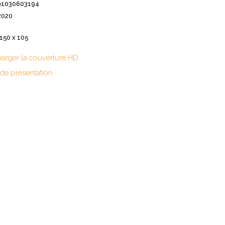
91030603194
spirituels – Bonheur
chrétien – Série III
CD Croissance
2020
humaine
Pneumathèque
CD Couples, familles,
 150 x 105
Theologia
célibat
it
Aux Quatre Vents
CD Témoignages
harger la couverture HD
CD Mission et
 de présentation
évangélisation
CD Judaïsme