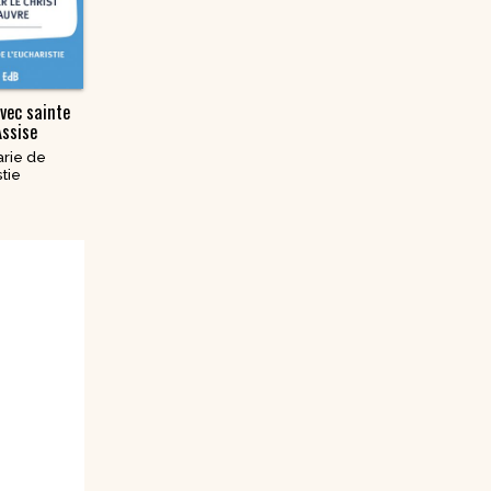
avec sainte
Assise
rie de
stie