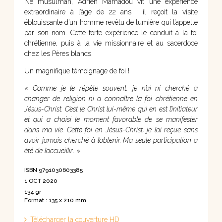
Né musulman, Adrien Mamadou vit une expérience
extraordinaire à l’âge de 22 ans : il reçoit la visite
éblouissante d’un homme revêtu de lumière qui l’appelle
par son nom. Cette forte expérience le conduit à la foi
chrétienne, puis à la vie missionnaire et au sacerdoce
chez les Pères blancs.
Un magnifique témoignage de foi !
«
Comme je le répète souvent, je n’ai ni cherché à
changer de religion ni a connaître la foi chrétienne en
Jésus-Christ. C’est le Christ lui-même qui en est l’initiateur
et qui a choisi le moment favorable de se manifester
dans ma vie. Cette foi en Jésus-Christ, je l’ai reçue sans
avoir jamais cherché à l’obtenir. Ma seule participation a
été de l’accueillir
. »
ISBN 9791030603385
1 OCT 2020
134 gr
Format : 135 x 210 mm
Télécharger la couverture HD