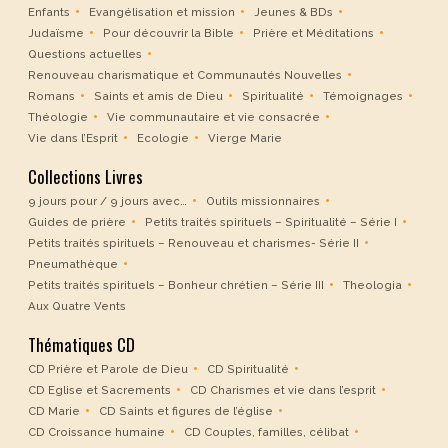
Enfants
Evangélisation et mission
Jeunes & BDs
Judaïsme
Pour découvrir la Bible
Prière et Méditations
Questions actuelles
Renouveau charismatique et Communautés Nouvelles
Romans
Saints et amis de Dieu
Spiritualité
Témoignages
Théologie
Vie communautaire et vie consacrée
Vie dans l’Esprit
Ecologie
Vierge Marie
Collections Livres
9 jours pour / 9 jours avec…
Outils missionnaires
Guides de prière
Petits traités spirituels – Spiritualité – Série I
Petits traités spirituels – Renouveau et charismes- Série II
Pneumathèque
Petits traités spirituels – Bonheur chrétien – Série III
Theologia
Aux Quatre Vents
Thématiques CD
CD Prière et Parole de Dieu
CD Spiritualité
CD Eglise et Sacrements
CD Charismes et vie dans l’esprit
CD Marie
CD Saints et figures de l’église
CD Croissance humaine
CD Couples, familles, célibat