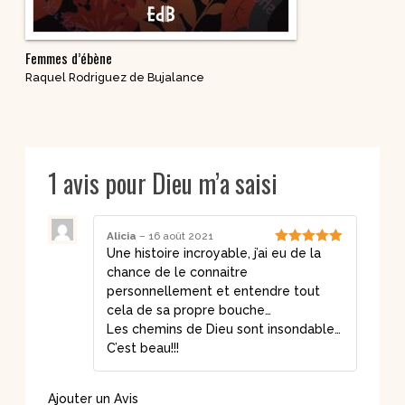
Femmes d’ébène
Raquel Rodriguez de Bujalance
1 avis pour
Dieu m’a saisi
Alicia
–
16 août 2021
Une histoire incroyable, j’ai eu de la
Note
5
sur
5
chance de le connaitre
personnellement et entendre tout
cela de sa propre bouche…
Les chemins de Dieu sont insondable…
C’est beau!!!
Ajouter un Avis