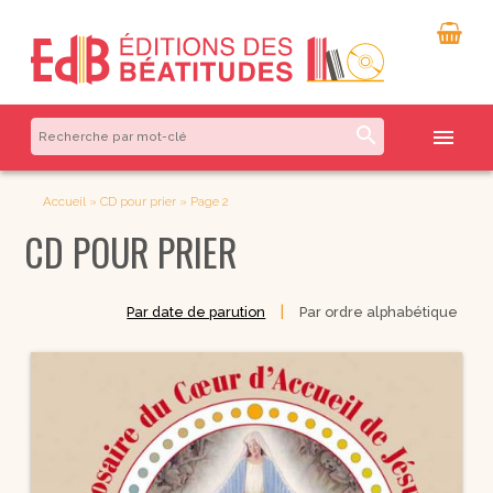
search
menu
Accueil
»
CD pour prier
»
Page 2
CD POUR PRIER
|
Par date de parution
Par ordre alphabétique