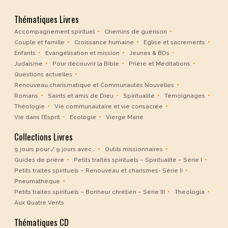
Thématiques Livres
Accompagnement spirituel
Chemins de guérison
Couple et famille
Croissance humaine
Eglise et sacrements
Enfants
Evangélisation et mission
Jeunes & BDs
Judaïsme
Pour découvrir la Bible
Prière et Méditations
Questions actuelles
Renouveau charismatique et Communautés Nouvelles
Romans
Saints et amis de Dieu
Spiritualité
Témoignages
Théologie
Vie communautaire et vie consacrée
Vie dans l’Esprit
Ecologie
Vierge Marie
Collections Livres
9 jours pour / 9 jours avec…
Outils missionnaires
Guides de prière
Petits traités spirituels – Spiritualité – Série I
Petits traités spirituels – Renouveau et charismes- Série II
Pneumathèque
Petits traités spirituels – Bonheur chrétien – Série III
Theologia
Aux Quatre Vents
Thématiques CD