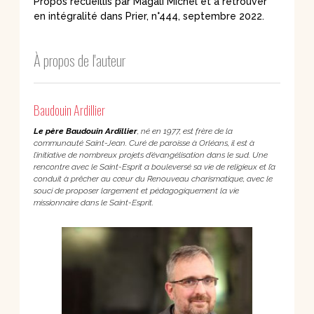
Propos recueillis par Magali Michel et à retrouver
en intégralité dans Prier, n°444, septembre 2022.
À propos de l'auteur
Baudouin Ardillier
Le père Baudouin Ardillier
, né en 1977, est frère de la
communauté Saint-Jean. Curé de
paroisse à Orléans, il est à
l’initiative de nombreux projets d’évangélisation dans le sud. Une
rencontre avec le Saint-Esprit a bouleversé sa vie de religieux et l’a
conduit à prêcher au cœur
du Renouveau charismatique, avec le
souci de proposer largement et pédagogiquement la
vie
missionnaire dans le Saint-Esprit.