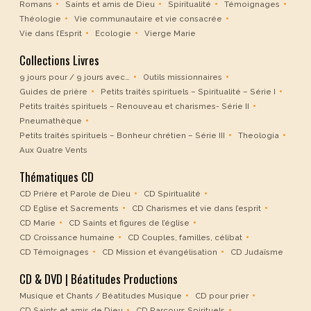
Romans
Saints et amis de Dieu
Spiritualité
Témoignages
Théologie
Vie communautaire et vie consacrée
Vie dans l’Esprit
Ecologie
Vierge Marie
Collections Livres
9 jours pour / 9 jours avec…
Outils missionnaires
Guides de prière
Petits traités spirituels – Spiritualité – Série I
Petits traités spirituels – Renouveau et charismes- Série II
Pneumathèque
Petits traités spirituels – Bonheur chrétien – Série III
Theologia
Aux Quatre Vents
Thématiques CD
CD Prière et Parole de Dieu
CD Spiritualité
CD Eglise et Sacrements
CD Charismes et vie dans l’esprit
CD Marie
CD Saints et figures de l’église
CD Croissance humaine
CD Couples, familles, célibat
CD Témoignages
CD Mission et évangélisation
CD Judaïsme
CD & DVD | Béatitudes Productions
Musique et Chants / Béatitudes Musique
CD pour prier
CD Saints et amis de Dieu
CD Parcours Spirituels