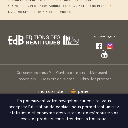
CD Petites Conférences Spirituelles
CD Histoire de France
DVD Documentaires / Enseignements
suivez-nous
Qui sommes-nous ?
Contactez-nous
Manuscrit
Espace pro
Dossiers de presse
Librairies proches
mon compte
|
panier
En poursuivant votre navigation sur ce site, vous
Inscrivez-vous à notre infolettre
acceptez l’utilisation de cookies nous permettant un suivi
statistique et anonyme des visites et de mémoriser vos
check
choix et produits consultés dans la boutique.