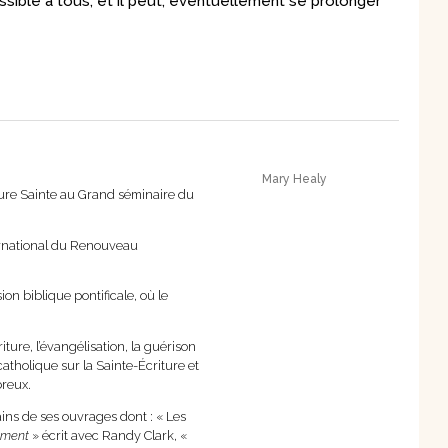
sible à tous, et il peut, éventuellement se prolonger
spirituels – Bonheur
chrétien – Série III
CD Croissance
humaine
Pneumathèque
CD Couples, familles,
Theologia
célibat
it
Aux Quatre Vents
CD Témoignages
CD Mission et
évangélisation
Mary Healy
CD Judaïsme
ture Sainte au Grand séminaire du
ernational du Renouveau
n biblique pontificale, où le
iture, l’évangélisation, la guérison
catholique sur la Sainte-Écriture et
breux.
ains de ses ouvrages dont : « Les
nement
» écrit avec Randy Clark, «