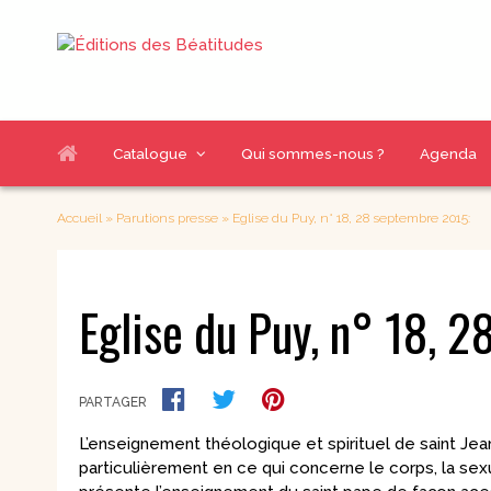
Catalogue
Qui sommes-nous ?
Agenda
Nos sélections
Thématiques livres
Accueil
»
Parutions presse
»
Eglise du Puy, n° 18, 28 septembre 2015:
Nouveautés
Accompagnement
Chemins de g
spirituel
À paraître
Eglise du Puy, n° 18, 
Couple et famille
Croissance h
Meilleures ventes
Eglise et sacrements
Enfants
Evangélisation et
Index des auteurs
Jeunes & BD
mission
Notre catalogue
PARTAGER
Judaïsme
Pour découvrir
en PDF
Prière et Méditations
Questions act
L’enseignement théologique et spirituel de saint Jea
Renouveau
particulièrement en ce qui concerne le corps, la sexua
charismatique et
Romans
Communautés