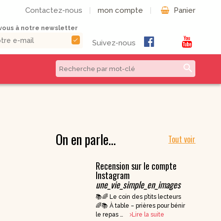
Contactez-nous
|
mon compte
|
Panier
ous à notre newsletter
check
Suivez-nous
search
CD & DVD | Béatitudes
Autres formats
Productions
Livres numériques
Musique et Chants /
On en parle…
Livres audio
Béatitudes Musique
Tout voir
Partitions de
CD pour prier
musique
Recension sur le compte
CD Histoire de
Vie pratique
France
Instagram
une_vie_simple_en_images
CD Petites
Conférences
📚🌈 Le coin des p’tits lecteurs
Spirituelles
🌈📚 À table – prières pour bénir
CD Parcours
le repas …
Lire la suite
Spirituels