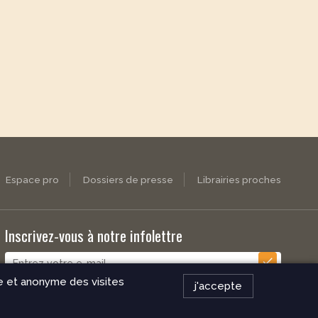
Espace pro
Dossiers de presse
Librairies proches
Inscrivez-vous à notre infolettre
check
ue et anonyme des visites
j'accepte