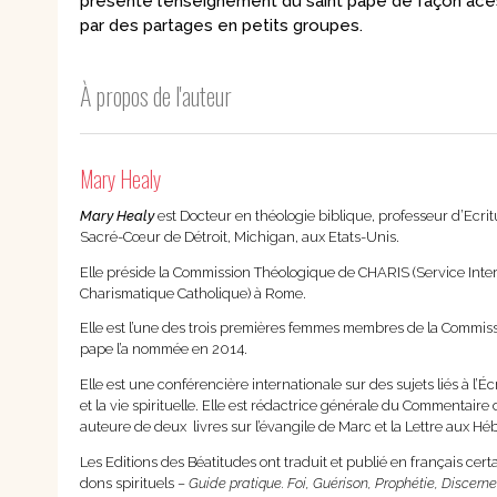
présente l’enseignement du saint pape de façon aces
Nouvelles
par des partages en petits groupes.
Saints et amis de Dieu
Spiritualité
Témoignages
Théologie
À propos de l'auteur
Vie communautaire et
Vie dans l’Espr
vie consacrée
Ecologie
Vierge Marie
Mary Healy
Mary Healy
est Docteur en théologie biblique, professeur d’Ecri
Sacré-Cœur de Détroit, Michigan, aux Etats-Unis.
Elle préside la Commission Théologique de CHARIS (Service Int
Charismatique Catholique) à Rome.
Elle est l’une des trois premières femmes membres de la Commissio
pape l’a nommée en 2014.
Elle est une conférencière internationale sur des sujets liés à l’Écr
et la vie spirituelle. Elle est rédactrice générale du Commentaire 
auteure de deux livres sur l’évangile de Marc et la Lettre aux Hé
Les Editions des Béatitudes ont traduit et publié en français cert
dons spirituels –
Guide pratique. Foi, Guérison, Prophétie, Discer