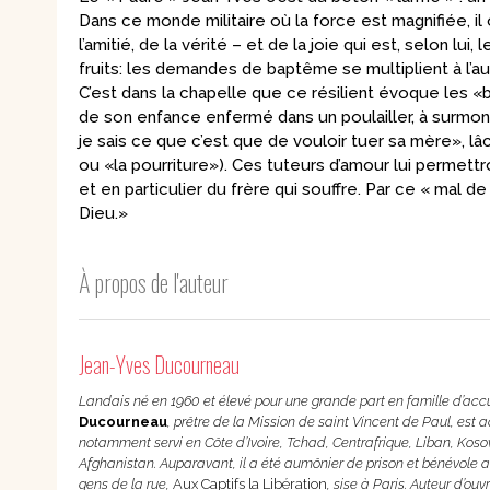
Dans ce monde militaire où la force est magnifiée, il
l’amitié, de la vérité – et de la joie qui est, selon l
fruits: les demandes de baptême se multiplient à l’a
C’est dans la chapelle que ce résilient évoque les «ba
de son enfance enfermé dans un poulailler, à surmont
je sais ce que c’est que de vouloir tuer sa mère», lâ
ou «la pourriture»). Ces tuteurs d’amour lui permettron
et en particulier du frère qui souffre. Par ce « mal de
Dieu.»
À propos de l'auteur
Jean-Yves Ducourneau
Landais né en 1960 et élevé pour une grande part en famille d’accu
Ducourneau
, prêtre de la Mission de saint Vincent de Paul, est a
notamment servi en Côte d’Ivoire, Tchad, Centrafrique, Liban, Kos
Afghanistan. Auparavant, il a été aumônier de prison et bénévole au
gens de la rue,
Aux Captifs la Libération
, sise à Paris. Auteur d’ouv