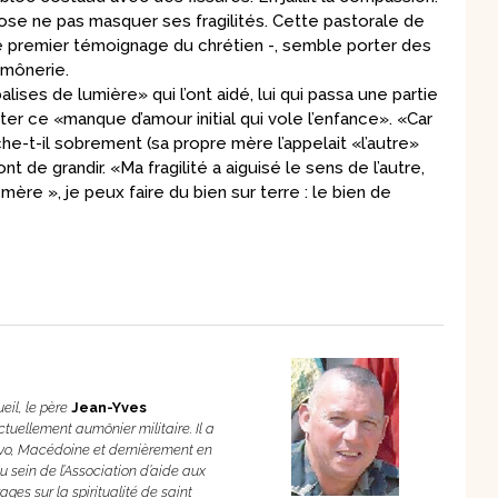
 ose ne pas masquer ses fragilités. Cette pastorale de
ui, le premier témoignage du chrétien -, semble porter des
umônerie.
lises de lumière» qui l’ont aidé, lui qui passa une partie
er ce «manque d’amour initial qui vole l’enfance». «Car
che-t-il sobrement (sa propre mère l’appelait «l’autre»
t de grandir. «Ma fragilité a aiguisé le sens de l’autre,
 mère », je peux faire du bien sur terre : le bien de
eil, le père
Jean-Yves
ctuellement aumônier militaire. Il a
ovo, Macédoine et dernièrement en
 sein de l’Association d’aide aux
rages sur la spiritualité de saint