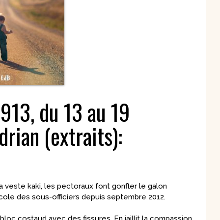
spirituels – Bonheur
chrétien – Série III
CD Croissance
humaine
Pneumathèque
CD Couples, familles,
Theologia
célibat
it
Aux Quatre Vents
CD Témoignages
CD Mission et
évangélisation
CD Judaïsme
1913, du 13 au 19
rian (extraits):
 veste kaki, les pectoraux font gonfler le galon
 Ecole des sous-officiers depuis septembre 2012.
bloc costaud avec des fissures. En jaillit la compassion.