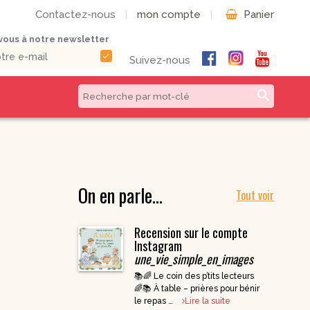
Contactez-nous
|
mon compte
|
Panier
ous à notre newsletter
check
Suivez-nous
search
CD & DVD | Béatitudes
Autres formats
Productions
Livres numériques
Musique et Chants /
On en parle…
Livres audio
Béatitudes Musique
Tout voir
Partitions de
CD pour prier
musique
Recension sur le compte
CD Histoire de
Vie pratique
France
Instagram
une_vie_simple_en_images
CD Petites
Conférences
📚🌈 Le coin des p’tits lecteurs
Spirituelles
🌈📚 À table – prières pour bénir
CD Parcours
le repas …
Lire la suite
Spirituels