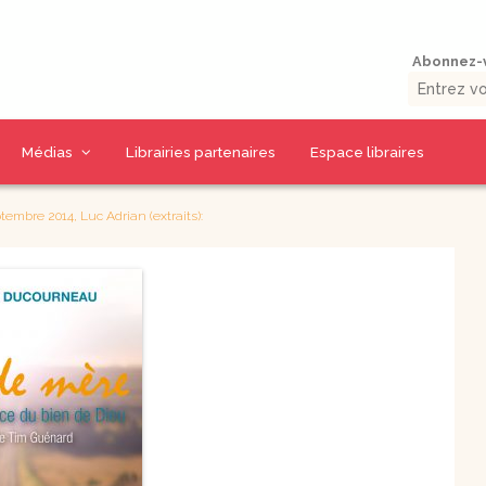
Abonnez-v
Médias
Librairies partenaires
Espace libraires
Vidéos d’auteurs
Collections livres
Thématiques CD
tembre 2014, Luc Adrian (extraits):
La presse en parle
9 jours pour / 9 jours
CD Prière et Parole
uérison
avec…
de Dieu
umaine
Outils missionnaires
CD Spiritualité
Petits traités
CD Eglise et
spirituels –
Sacrements
Spiritualité – Série I
CD Charismes et vie
 la Bible
Petits traités
dans l’esprit
spirituels –
uelles
Renouveau et
CD Marie
charismes- Série II
CD Saints et amis de
Petits traités
Dieu