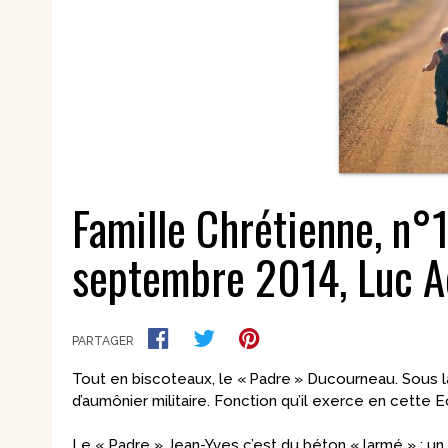
Nouvelles
Saints et amis de Dieu
Spiritualité
Témoignages
Théologie
Vie communautaire et
Vie dans l’Espr
vie consacrée
Ecologie
Vierge Marie
Famille Chrétienne, n°
septembre 2014, Luc Ad
PARTAGER
Tout en biscoteaux, le « Padre » Ducourneau. Sous la
d’aumônier militaire. Fonction qu’il exerce en cette
Le « Padre » Jean-Yves c’est du béton « larmé » : un 