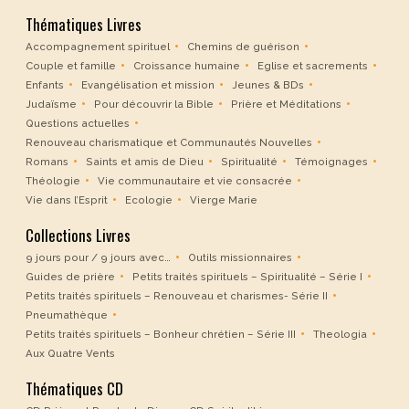
Thématiques Livres
Accompagnement spirituel
Chemins de guérison
Couple et famille
Croissance humaine
Eglise et sacrements
Enfants
Evangélisation et mission
Jeunes & BDs
Judaïsme
Pour découvrir la Bible
Prière et Méditations
Questions actuelles
Renouveau charismatique et Communautés Nouvelles
Romans
Saints et amis de Dieu
Spiritualité
Témoignages
Théologie
Vie communautaire et vie consacrée
Vie dans l’Esprit
Ecologie
Vierge Marie
Collections Livres
9 jours pour / 9 jours avec…
Outils missionnaires
Guides de prière
Petits traités spirituels – Spiritualité – Série I
Petits traités spirituels – Renouveau et charismes- Série II
Pneumathèque
Petits traités spirituels – Bonheur chrétien – Série III
Theologia
Aux Quatre Vents
Thématiques CD