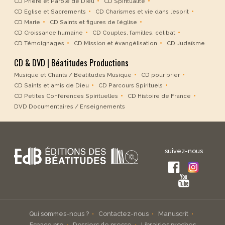
CD Prière et Parole de Dieu
CD Spiritualité
CD Eglise et Sacrements
CD Charismes et vie dans l’esprit
CD Marie
CD Saints et figures de l’église
CD Croissance humaine
CD Couples, familles, célibat
CD Témoignages
CD Mission et évangélisation
CD Judaïsme
CD & DVD | Béatitudes Productions
Musique et Chants / Béatitudes Musique
CD pour prier
CD Saints et amis de Dieu
CD Parcours Spirituels
CD Petites Conférences Spirituelles
CD Histoire de France
DVD Documentaires / Enseignements
suivez-nous
Qui sommes-nous ?
Contactez-nous
Manuscrit
Espace pro
Dossiers de presse
Librairies proches