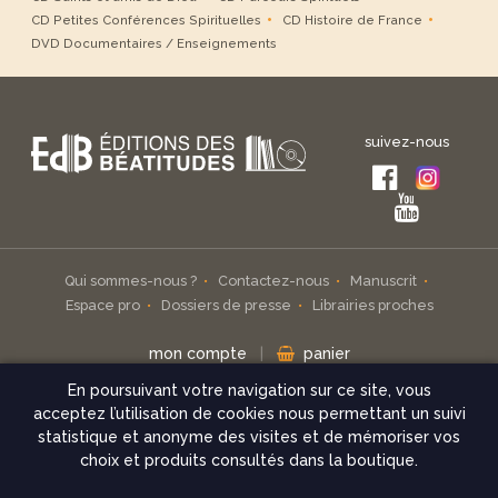
CD Petites Conférences Spirituelles
CD Histoire de France
DVD Documentaires / Enseignements
suivez-nous
Qui sommes-nous ?
Contactez-nous
Manuscrit
Espace pro
Dossiers de presse
Librairies proches
mon compte
|
panier
En poursuivant votre navigation sur ce site, vous
Inscrivez-vous à notre infolettre
acceptez l’utilisation de cookies nous permettant un suivi
statistique et anonyme des visites et de mémoriser vos
check
choix et produits consultés dans la boutique.