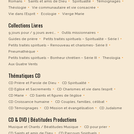
Romans
Saints et amis de Dieu
Spiritualité
Témoignages
Théologie
Vie communautaire et vie consacrée
Vie dans l’Esprit
Ecologie
Vierge Marie
Collections Livres
9 jours pour / 9 jours avec…
Outils missionnaires
Guides de prière
Petits traités spirituels – Spiritualité – Série I
Petits traités spirituels – Renouveau et charismes- Série II
Pneumathèque
Petits traités spirituels – Bonheur chrétien – Série III
Theologia
Aux Quatre Vents
Thématiques CD
CD Prière et Parole de Dieu
CD Spiritualité
CD Eglise et Sacrements
CD Charismes et vie dans l’esprit
CD Marie
CD Saints et figures de l’église
CD Croissance humaine
CD Couples, familles, célibat
CD Témoignages
CD Mission et évangélisation
CD Judaïsme
CD & DVD | Béatitudes Productions
Musique et Chants / Béatitudes Musique
CD pour prier
CD Saints et amis de Dieu
CD Parcours Spirituels