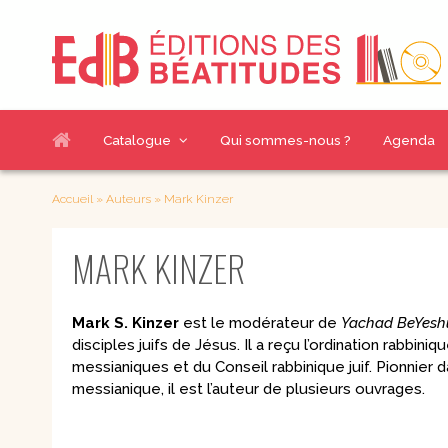
Catalogue
Qui sommes-nous ?
Agenda
Nos sélections
Thématiques livres
Accueil
»
Auteurs
»
Mark Kinzer
Nouveautés
Accompagnement
MARK KINZER
Chemins de g
spirituel
À paraître
Couple et famille
Croissance h
Meilleures ventes
Eglise et sacrements
Enfants
Mark S. Kinzer
est le modérateur de
Yachad BeYesh
Evangélisation et
Index des auteurs
Jeunes & BD
disciples juifs de Jésus. Il a reçu l’ordination rabbini
mission
Notre catalogue
messianiques et du Conseil rabbinique juif. Pionnier
Judaïsme
Pour découvrir
en PDF
messianique, il est l’auteur de plusieurs ouvrages.
Prière et Méditations
Questions act
Renouveau
charismatique et
Romans
Communautés