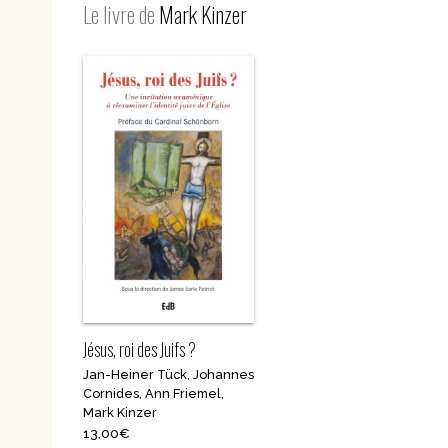
Le livre de
Mark Kinzer
Nouvelles
Saints et amis de Dieu
Spiritualité
Témoignages
Théologie
Vie communautaire et
Vie dans l’Espr
vie consacrée
Ecologie
Vierge Marie
Jésus, roi des Juifs ?
Jan-Heiner Tück
,
Johannes
Cornides
,
Ann Friemel
,
Mark Kinzer
13,00
€