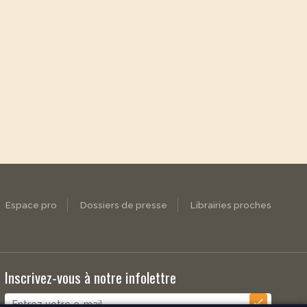
Espace pro
Dossiers de presse
Librairies proches
Inscrivez-vous à notre infolettre
check