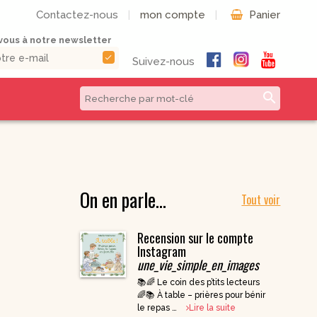
Contactez-nous
|
mon compte
|
Panier
ous à notre newsletter
check
Suivez-nous
search
CD & DVD | Béatitudes
Autres formats
Productions
Livres numériques
Musique et Chants /
On en parle…
Livres audio
Béatitudes Musique
Tout voir
Partitions de
CD pour prier
musique
Recension sur le compte
CD Histoire de
Vie pratique
France
Instagram
une_vie_simple_en_images
CD Petites
Conférences
📚🌈 Le coin des p’tits lecteurs
Spirituelles
🌈📚 À table – prières pour bénir
CD Parcours
le repas …
Lire la suite
Spirituels