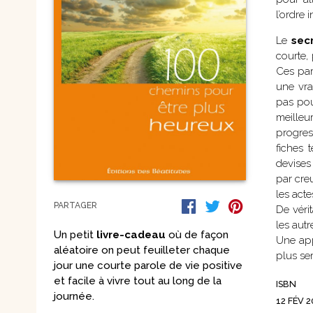
Nouvelles
l’ordre 
Saints et amis de Dieu
Spiritualité
Le
sec
Témoignages
Théologie
courte, 
Vie communautaire et
Vie dans l’Espr
vie consacrée
Ces par
Ecologie
Vierge Marie
une vra
pas pour
meille
progres
fiches
devises
par cre
les act
PARTAGER
De véri
les autr
Un petit
livre-cadeau
où de façon
Une app
aléatoire on peut feuilleter chaque
plus se
jour une courte parole de vie positive
et facile à vivre tout au long de la
ISBN
journée.
12 FÉV 2