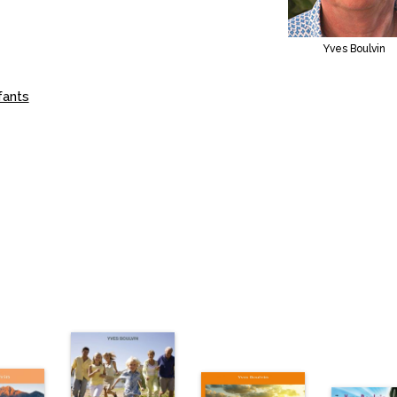
Yves Boulvin
fants