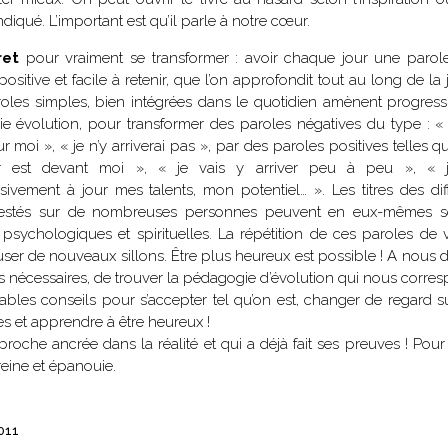
spirituels – Bonheur
indiqué. L’important est qu’il parle à notre cœur.
chrétien – Série III
CD Croissance
humaine
Pneumathèque
ret
pour vraiment se transformer : avoir chaque jour une parol
CD Couples, familles,
positive et facile à retenir, que l’on approfondit tout au long de la
Theologia
célibat
it
oles simples, bien intégrées dans le quotidien amènent progres
Aux Quatre Vents
CD Témoignages
ie évolution, pour transformer des paroles négatives du type : « 
CD Mission et
 moi », « je n’y arriverai pas », par des paroles positives telles q
évangélisation
ur est devant moi », « je vais y arriver peu à peu », « 
CD Judaïsme
sivement à jour mes talents, mon potentiel… ». Les titres des dif
 testés sur de nombreuses personnes peuvent en eux-mêmes se
 psychologiques et spirituelles. La répétition de ces paroles de vi
user de nouveaux sillons. Être plus heureux est possible ! A nous 
es nécessaires, de trouver la pédagogie d’évolution qui nous corre
tables conseils pour s’accepter tel qu’on est, changer de regard su
es et apprendre à être heureux !
roche ancrée dans la réalité et qui a déjà fait ses preuves ! Pour
reine et épanouie.
011