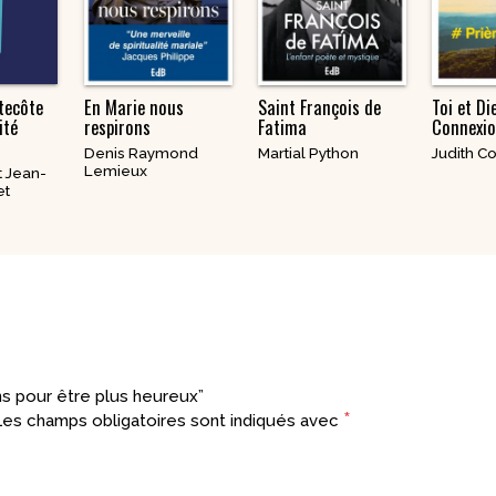
tecôte
En Marie nous
Saint François de
Toi et Di
ité
respirons
Fatima
Connexio
Denis Raymond
Martial Python
Judith C
Lemieux
t Jean-
et
ns pour être plus heureux”
*
es champs obligatoires sont indiqués avec