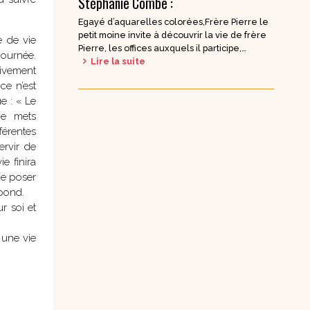
Stéphanie Combe :
DVD Documentaires
Egayé d’aquarelles colorées,Frère Pierre le
/ Enseignements
petit moine invite à découvrir la vie de frère
e de vie
Pierre, les offices auxquels il participe,…
 journée.
Lire la suite
sivement
ce n’est
ue : « Le
je mets
férentes
rvir de
e finira
de poser
spond.
r soi et
 une vie