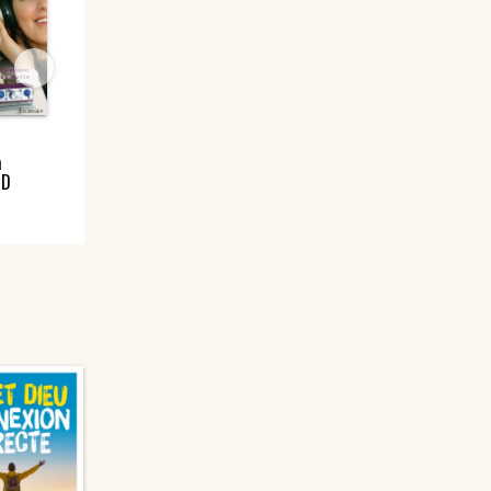
Réussir sa vie
Un trésor se
Dix moyens
a
affective
cache dans tes
concrets po
CD
blessures – DVD
aller mieux 