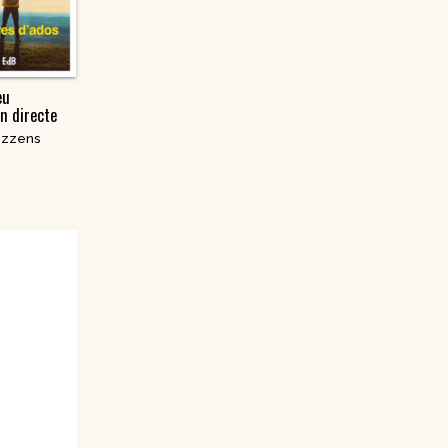
eu
n directe
ozzens