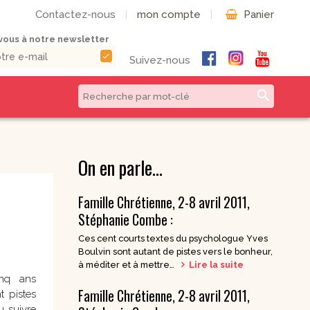
Contactez-nous
|
mon compte
|
Panier
ous à notre newsletter
check
Suivez-nous
search
CD & DVD | Béatitudes
Autres formats
Productions
On en parle…
Livres numériques
Musique et Chants /
Livres audio
Béatitudes Musique
Famille Chrétienne, 2-8 avril 2011,
Partitions de
CD pour prier
Stéphanie Combe :
musique
CD Histoire de
Ces cent courts textes du psychologue Yves
Vie pratique
France
Boulvin sont autant de pistes vers le bonheur,
CD Petites
à méditer et à mettre…
Lire la suite
Conférences
inq ans
Spirituelles
Famille Chrétienne, 2-8 avril 2011,
t pistes
CD Parcours
u suivre
Spirituels