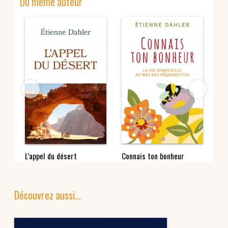
Du même auteur
 !
L’appel du désert
Connais ton bonheur
Co
Découvrez aussi…