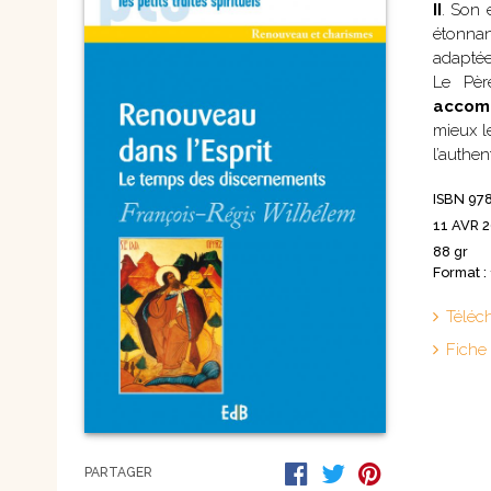
II
. Son 
Nouvelles
étonnan
Saints et amis de Dieu
Spiritualité
adaptée
Témoignages
Théologie
Le Pèr
Vie communautaire et
Vie dans l’Espr
accom
vie consacrée
mieux l
Ecologie
Vierge Marie
l’authen
ISBN 97
11 AVR 
88 gr
Format :
Téléc
Fiche
PARTAGER