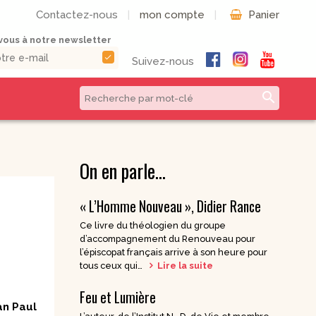
Contactez-nous
|
mon compte
|
Panier
ous à notre newsletter
check
Suivez-nous
search
CD & DVD | Béatitudes
Autres formats
Productions
On en parle…
Livres numériques
Musique et Chants /
Livres audio
Béatitudes Musique
« L’Homme Nouveau », Didier Rance
Partitions de
CD pour prier
musique
Ce livre du théologien du groupe
CD Histoire de
d’accompagnement du Renouveau pour
Vie pratique
France
l’épiscopat français arrive à son heure pour
CD Petites
tous ceux qui…
Lire la suite
Conférences
Spirituelles
Feu et Lumière
CD Parcours
an Paul
Spirituels