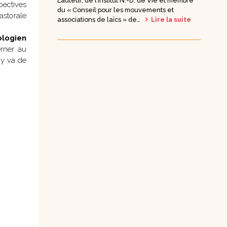
L’auteur, de l’Institut N.-D. de Vie et membre
pectives
du « Conseil pour les mouvements et
DVD Documentaires
astorale
associations de laïcs » de…
Lire la suite
/ Enseignements
ologien
erner au
 y va de