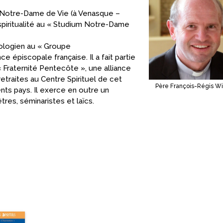
tut Notre-Dame de Vie (à Venasque –
spiritualité au « Studium Notre-Dame
éologien au « Groupe
piscopale française. Il a fait partie
 Fraternité Pentecôte », une alliance
etraites au Centre Spirituel de cet
Père François-Régis W
rents pays. Il exerce en outre un
res, séminaristes et laïcs.