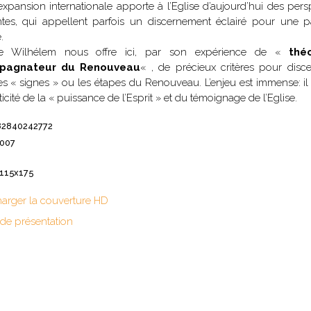
expansion internationale apporte à l’Eglise d’aujourd’hui des pers
spirituels – Bonheur
chrétien – Série III
CD Croissance
tes, qui appellent parfois un discernement éclairé pour une p
humaine
.
Pneumathèque
CD Couples, familles,
e Wilhélem nous offre ici, par son expérience de «
thé
Theologia
célibat
it
pagnateur du Renouveau
« , de précieux critères pour disc
Aux Quatre Vents
CD Témoignages
es « signes » ou les étapes du Renouveau. L’enjeu est immense: il
ticité de la « puissance de l’Esprit » et du témoignage de l’Eglise.
CD Mission et
évangélisation
82840242772
CD Judaïsme
2007
 115x175
harger la couverture HD
 de présentation