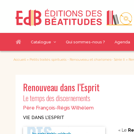
Catalogue
Qui sommes-nous ?
Agenda
Nos sélections
Thématiques livres
Accueil
»
Petits traités spirituels - Renouveau et charismes- Série II
»
Ren
Nouveautés
Accompagnement
Chemins de g
spirituel
À paraître
Renouveau dans l’Esprit
Couple et famille
Croissance h
Meilleures ventes
Eglise et sacrements
Enfants
Le temps des discernements
Evangélisation et
Index des auteurs
Jeunes & BD
mission
Père François-Régis Wilhélem
Notre catalogue
Judaïsme
Pour découvrir
en PDF
VIE DANS L'ESPRIT
Prière et Méditations
Questions act
Renouveau
charismatique et
« Le
Re
Romans
Communautés