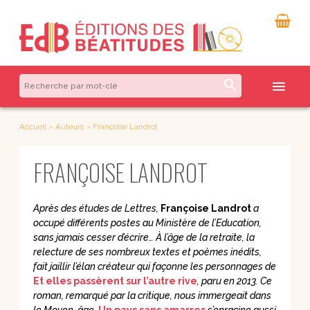
search
menu
Accueil
»
Auteurs
»
Françoise Landrot
FRANÇOISE LANDROT
Après des études de Lettres,
Françoise Landrot
a
occupé différents postes au Ministère de l’Education,
sans jamais cesser d’écrire… À l’âge de la retraite, la
relecture de ses nombreux textes et poèmes inédits,
fait jaillir l’élan créateur qui façonne les personnages de
Et elles passèrent sur l’autre rive
, paru en 2013. Ce
roman, remarqué par la critique, nous immergeait dans
le Moyen-âge.
Un pays sans amarres
s’enracine aussi