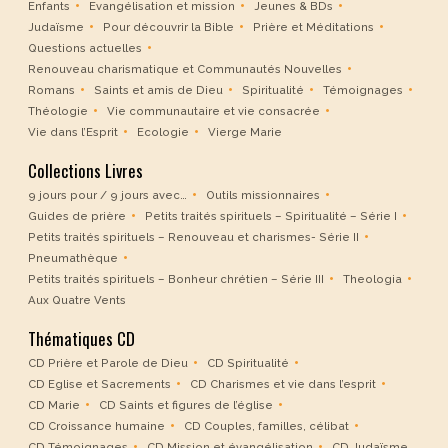
Enfants
Evangélisation et mission
Jeunes & BDs
Judaïsme
Pour découvrir la Bible
Prière et Méditations
Questions actuelles
Renouveau charismatique et Communautés Nouvelles
Romans
Saints et amis de Dieu
Spiritualité
Témoignages
Théologie
Vie communautaire et vie consacrée
Vie dans l’Esprit
Ecologie
Vierge Marie
Collections Livres
9 jours pour / 9 jours avec…
Outils missionnaires
Guides de prière
Petits traités spirituels – Spiritualité – Série I
Petits traités spirituels – Renouveau et charismes- Série II
Pneumathèque
Petits traités spirituels – Bonheur chrétien – Série III
Theologia
Aux Quatre Vents
Thématiques CD
CD Prière et Parole de Dieu
CD Spiritualité
CD Eglise et Sacrements
CD Charismes et vie dans l’esprit
CD Marie
CD Saints et figures de l’église
CD Croissance humaine
CD Couples, familles, célibat
CD Témoignages
CD Mission et évangélisation
CD Judaïsme