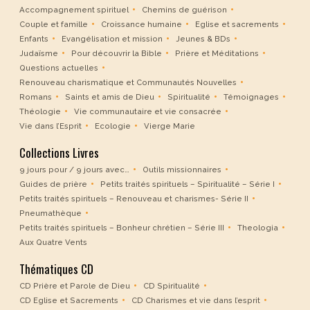
Accompagnement spirituel
Chemins de guérison
Couple et famille
Croissance humaine
Eglise et sacrements
Enfants
Evangélisation et mission
Jeunes & BDs
Judaïsme
Pour découvrir la Bible
Prière et Méditations
Questions actuelles
Renouveau charismatique et Communautés Nouvelles
Romans
Saints et amis de Dieu
Spiritualité
Témoignages
Théologie
Vie communautaire et vie consacrée
Vie dans l’Esprit
Ecologie
Vierge Marie
Collections Livres
9 jours pour / 9 jours avec…
Outils missionnaires
Guides de prière
Petits traités spirituels – Spiritualité – Série I
Petits traités spirituels – Renouveau et charismes- Série II
Pneumathèque
Petits traités spirituels – Bonheur chrétien – Série III
Theologia
Aux Quatre Vents
Thématiques CD
CD Prière et Parole de Dieu
CD Spiritualité
CD Eglise et Sacrements
CD Charismes et vie dans l’esprit