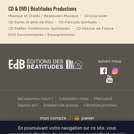
CD & DVD | Béatitudes Productions
Musique et Chants / Béatitudes Musique
CD pour prier
CD Saints et amis de Dieu
CD Parcours Spirituels
CD Petites Conférences Spirituelles
CD Histoire de France
DVD Documentaires / Enseignements
suivez-nous
Qui sommes-nous ?
Contactez-nous
Manuscrit
Espace pro
Dossiers de presse
Librairies proches
mon compte
|
panier
En poursuivant votre navigation sur ce site, vous
Inscrivez-vous à notre infolettre