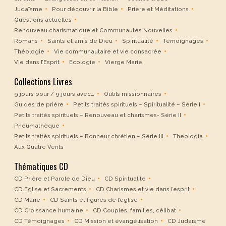
Judaïsme
Pour découvrir la Bible
Prière et Méditations
Questions actuelles
Renouveau charismatique et Communautés Nouvelles
Romans
Saints et amis de Dieu
Spiritualité
Témoignages
Théologie
Vie communautaire et vie consacrée
Vie dans l’Esprit
Ecologie
Vierge Marie
Collections Livres
9 jours pour / 9 jours avec…
Outils missionnaires
Guides de prière
Petits traités spirituels – Spiritualité – Série I
Petits traités spirituels – Renouveau et charismes- Série II
Pneumathèque
Petits traités spirituels – Bonheur chrétien – Série III
Theologia
Aux Quatre Vents
Thématiques CD
CD Prière et Parole de Dieu
CD Spiritualité
CD Eglise et Sacrements
CD Charismes et vie dans l’esprit
CD Marie
CD Saints et figures de l’église
CD Croissance humaine
CD Couples, familles, célibat
CD Témoignages
CD Mission et évangélisation
CD Judaïsme