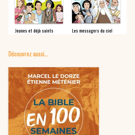
CD
Jeunes et déjà saints
Les messagers du ciel
Ro
Découvrez aussi…