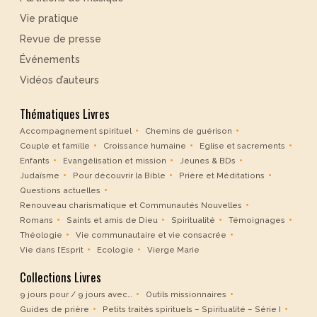
Vie pratique
Revue de presse
Événements
Vidéos d’auteurs
Thématiques Livres
Accompagnement spirituel
Chemins de guérison
Couple et famille
Croissance humaine
Eglise et sacrements
Enfants
Evangélisation et mission
Jeunes & BDs
Judaïsme
Pour découvrir la Bible
Prière et Méditations
Questions actuelles
Renouveau charismatique et Communautés Nouvelles
Romans
Saints et amis de Dieu
Spiritualité
Témoignages
Théologie
Vie communautaire et vie consacrée
Vie dans l’Esprit
Ecologie
Vierge Marie
Collections Livres
9 jours pour / 9 jours avec…
Outils missionnaires
Guides de prière
Petits traités spirituels – Spiritualité – Série I