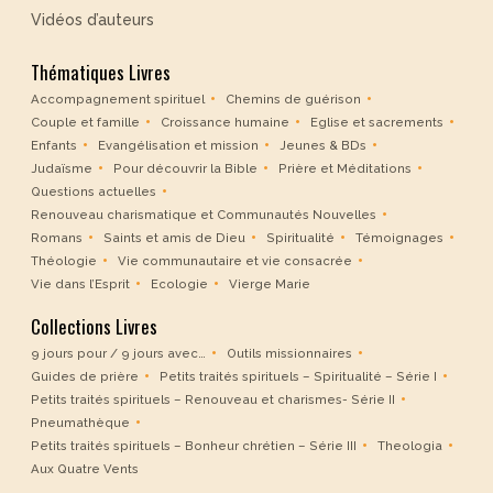
Vidéos d’auteurs
Thématiques Livres
Accompagnement spirituel
Chemins de guérison
Couple et famille
Croissance humaine
Eglise et sacrements
Enfants
Evangélisation et mission
Jeunes & BDs
Judaïsme
Pour découvrir la Bible
Prière et Méditations
Questions actuelles
Renouveau charismatique et Communautés Nouvelles
Romans
Saints et amis de Dieu
Spiritualité
Témoignages
Théologie
Vie communautaire et vie consacrée
Vie dans l’Esprit
Ecologie
Vierge Marie
Collections Livres
9 jours pour / 9 jours avec…
Outils missionnaires
Guides de prière
Petits traités spirituels – Spiritualité – Série I
Petits traités spirituels – Renouveau et charismes- Série II
Pneumathèque
Petits traités spirituels – Bonheur chrétien – Série III
Theologia
Aux Quatre Vents