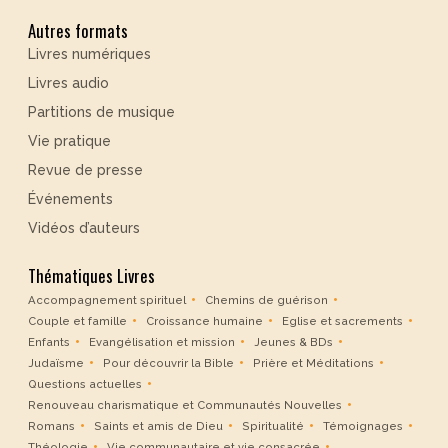
Autres formats
Livres numériques
Livres audio
Partitions de musique
Vie pratique
Revue de presse
Événements
Vidéos d’auteurs
Thématiques Livres
Accompagnement spirituel
Chemins de guérison
Couple et famille
Croissance humaine
Eglise et sacrements
Enfants
Evangélisation et mission
Jeunes & BDs
Judaïsme
Pour découvrir la Bible
Prière et Méditations
Questions actuelles
Renouveau charismatique et Communautés Nouvelles
Romans
Saints et amis de Dieu
Spiritualité
Témoignages
Théologie
Vie communautaire et vie consacrée