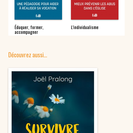
Éduquer, former,
L’individualisme
Le
accompagner
di
Découvrez aussi…