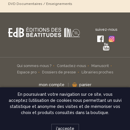
DVD Documentaires / Enseignements
suivez-nous
Qui sommes-nous ?
Contactez-nous
Manuscrit
Espace pro
Dossiers de presse
Librairies proches
mon compte
|
panier
En poursuivant votre navigation sur ce site, vous
Inscrivez-vous à notre infolettre
acceptez l’utilisation de cookies nous permettant un suivi
statistique et anonyme des visites et de mémoriser vos
check
choix et produits consultés dans la boutique.
© Éditions des Béatitudes 2026
j'accepte
Mentions légales
Conditions de vente