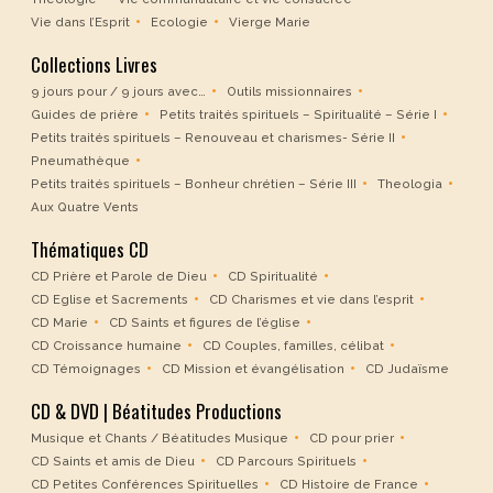
Vie dans l’Esprit
Ecologie
Vierge Marie
Collections Livres
9 jours pour / 9 jours avec…
Outils missionnaires
Guides de prière
Petits traités spirituels – Spiritualité – Série I
Petits traités spirituels – Renouveau et charismes- Série II
Pneumathèque
Petits traités spirituels – Bonheur chrétien – Série III
Theologia
Aux Quatre Vents
Thématiques CD
CD Prière et Parole de Dieu
CD Spiritualité
CD Eglise et Sacrements
CD Charismes et vie dans l’esprit
CD Marie
CD Saints et figures de l’église
CD Croissance humaine
CD Couples, familles, célibat
CD Témoignages
CD Mission et évangélisation
CD Judaïsme
CD & DVD | Béatitudes Productions
Musique et Chants / Béatitudes Musique
CD pour prier
CD Saints et amis de Dieu
CD Parcours Spirituels
CD Petites Conférences Spirituelles
CD Histoire de France