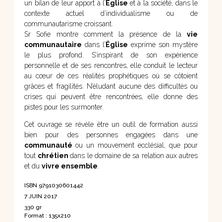
un bilan de leur apport à l’
Église
et à la société, dans le
contexte actuel d’individualisme ou de
communautarisme croissant.
Sr Sofie montre comment la présence de la
vie
communautaire
dans l’
Église
exprime son mystère
le plus profond. S’inspirant de son expérience
personnelle et de ses rencontres, elle conduit le lecteur
au cœur de ces réalités prophétiques où se côtoient
grâces et fragilités. N’éludant aucune des difficultés ou
crises qui peuvent être rencontrées, elle donne des
pistes pour les surmonter.
Cet ouvrage se révèle être un outil de formation aussi
bien pour des personnes engagées dans une
communauté
ou un mouvement ecclésial, que pour
tout
chrétien
dans le domaine de sa relation aux autres
et du
vivre ensemble
.
ISBN 9791030601442
7 JUIN 2017
330 gr
Format : 135x210