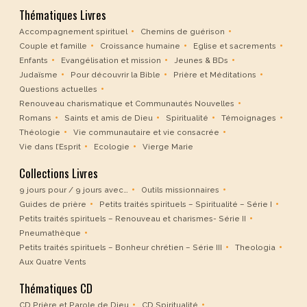
Thématiques Livres
Accompagnement spirituel
Chemins de guérison
Couple et famille
Croissance humaine
Eglise et sacrements
Enfants
Evangélisation et mission
Jeunes & BDs
Judaïsme
Pour découvrir la Bible
Prière et Méditations
Questions actuelles
Renouveau charismatique et Communautés Nouvelles
Romans
Saints et amis de Dieu
Spiritualité
Témoignages
Théologie
Vie communautaire et vie consacrée
Vie dans l’Esprit
Ecologie
Vierge Marie
Collections Livres
9 jours pour / 9 jours avec…
Outils missionnaires
Guides de prière
Petits traités spirituels – Spiritualité – Série I
Petits traités spirituels – Renouveau et charismes- Série II
Pneumathèque
Petits traités spirituels – Bonheur chrétien – Série III
Theologia
Aux Quatre Vents
Thématiques CD
CD Prière et Parole de Dieu
CD Spiritualité