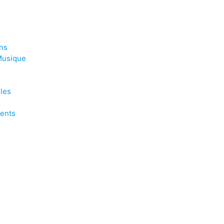
ns
Musique
les
ents