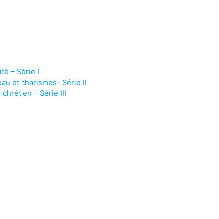
ité – Série I
eau et charismes- Série II
 chrétien – Série III