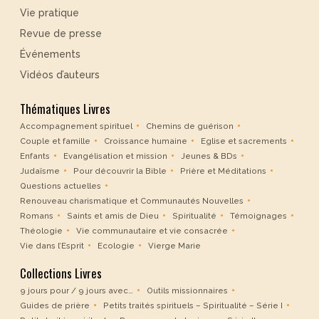
Vie pratique
Revue de presse
Événements
Vidéos d’auteurs
Thématiques Livres
Accompagnement spirituel
Chemins de guérison
Couple et famille
Croissance humaine
Eglise et sacrements
Enfants
Evangélisation et mission
Jeunes & BDs
Judaïsme
Pour découvrir la Bible
Prière et Méditations
Questions actuelles
Renouveau charismatique et Communautés Nouvelles
Romans
Saints et amis de Dieu
Spiritualité
Témoignages
Théologie
Vie communautaire et vie consacrée
Vie dans l’Esprit
Ecologie
Vierge Marie
Collections Livres
9 jours pour / 9 jours avec…
Outils missionnaires
Guides de prière
Petits traités spirituels – Spiritualité – Série I