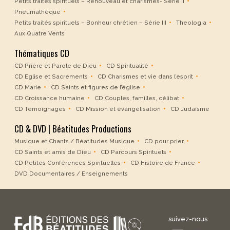
Petits traités spirituels – Renouveau et charismes- Série II
Pneumathèque
Petits traités spirituels – Bonheur chrétien – Série III
Theologia
Aux Quatre Vents
Thématiques CD
CD Prière et Parole de Dieu
CD Spiritualité
CD Eglise et Sacrements
CD Charismes et vie dans l’esprit
CD Marie
CD Saints et figures de l’église
CD Croissance humaine
CD Couples, familles, célibat
CD Témoignages
CD Mission et évangélisation
CD Judaïsme
CD & DVD | Béatitudes Productions
Musique et Chants / Béatitudes Musique
CD pour prier
CD Saints et amis de Dieu
CD Parcours Spirituels
CD Petites Conférences Spirituelles
CD Histoire de France
DVD Documentaires / Enseignements
suivez-nous