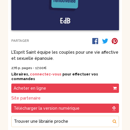
PARTAGER
L’Esprit Saint équipe les couples pour une vie affective
et sexuelle épanouie.
276 p. pages -
17,00
€
Libraires,
connectez-vous
pour effectuer vos
commandes
Acheter en ligne
Site partenaire
Télécharger la version numérique
Trouver une librairie proche