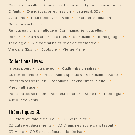
Couple et famille
Croissance humaine
Eglise et sacrements
Enfants
Evangélisation et mission
Jeunes & BDs
Judaïsme
Pour découvrir la Bible
Prière et Méditations
Questions actuelles
Renouveau charismatique et Communautés Nouvelles
Romans
Saints et amis de Dieu
Spiritualité
Témoignages
Théologie
Vie communautaire et vie consacrée
Vie dans l’Esprit
Ecologie
Vierge Marie
Collections Livres
9 jours pour / 9 jours avec…
Outils missionnaires
Guides de prière
Petits traités spirituels – Spiritualité – Série I
Petits traités spirituels – Renouveau et charismes- Série II
Pneumathèque
Petits traités spirituels – Bonheur chrétien – Série III
Theologia
Aux Quatre Vents
Thématiques CD
CD Prière et Parole de Dieu
CD Spiritualité
CD Eglise et Sacrements
CD Charismes et vie dans l’esprit
CD Marie
CD Saints et figures de l’église